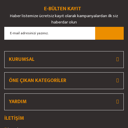
Görüş ve önerileriniz için teşekkür ederiz.
E-BÜLTEN KAYIT
Yorum Yaz
Soru Sor
Haber listemize ücretsiz kayıt olarak kampanyalardan ilk siz
Ürün resmi kalitesiz, bozuk veya görüntülenemiyor.
haberdar olun
Ürün açıklamasında eksik bilgiler bulunuyor.
Ürün bilgilerinde hatalar bulunuyor.
Ürün fiyatı diğer sitelerden daha pahalı.
Bu ürüne benzer farklı alternatifler olmalı.
KURUMSAL
ÖNE ÇIKAN KATEGORİLER
Gönder
YARDIM
İLETİŞİM