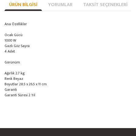
ÜRÜN BILGISI
YORUMLAR
TAKSIT SEÇENEKLERI
Ana Özellikler
Ocak Gücü
1000 W
Gazlı Göz Sayısı
4 Adet
Görünüm
Ağırlık
2.7 kg
Renk
Beyaz
Boyutlar
28.5 x 26.5 x 11 cm
Garanti
Garanti Süresi
2 Yıl
Bu ürünün fiyat bilgisi, resim, ürün açıklamalarında ve diğer konularda
yetersiz gördüğünüz noktaları öneri formunu kullanarak tarafımıza
Bu ürüne ilk yorumu siz yapın!
Ürün hakkında henüz soru sorulmamış.
iletebilirsiniz.