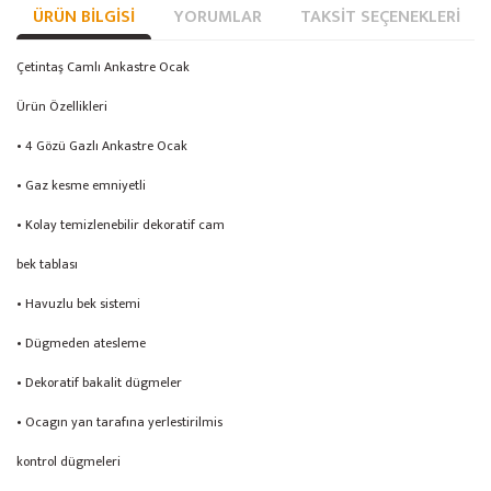
ÜRÜN BILGISI
YORUMLAR
TAKSIT SEÇENEKLERI
Çetintaş Camlı Ankastre Ocak
Ürün Özellikleri
• 4 Gözü Gazlı Ankastre Ocak
• Gaz kesme emniyetli
• Kolay temizlenebilir dekoratif cam
bek tablası
• Havuzlu bek sistemi
• Dügmeden atesleme
• Dekoratif bakalit dügmeler
• Ocagın yan tarafına yerlestirilmis
kontrol dügmeleri