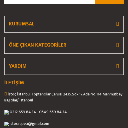
Ürün fiyatı diğer sitelerden daha pahalı.
Bu ürüne benzer farklı alternatifler olmalı.
KURUMSAL
ÖNE ÇIKAN KATEGORİLER
Gönder
YARDIM
İLETİŞİM
İstoç İstanbul Toptancılar Çarşısı 2435.Sok 17.Ada No:114 Mahmutbey
Bağcılar/ İstanbul
0212 659 84 34 - 0549 659 84 34
istocsepeti@gmail.com