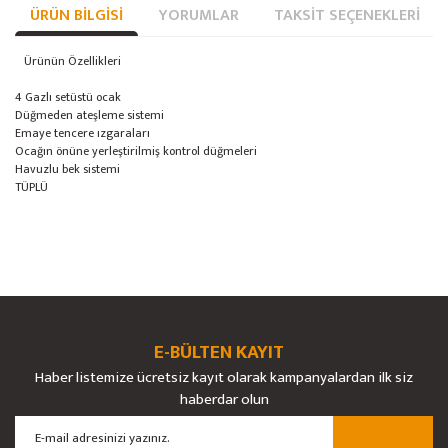
ÜRÜN BILGISI
YORUMLAR
TAKSIT SEÇENEKLERI
Ürünün Özellikleri
4 Gazlı setüstü ocak
Düğmeden ateşleme sistemi
Emaye tencere ızgaraları
Ocağın önüne yerleştirilmiş kontrol düğmeleri
Havuzlu bek sistemi
TÜPLÜ
Bu ürünün fiyat bilgisi, resim, ürün açıklamalarında ve diğer konularda
yetersiz gördüğünüz noktaları öneri formunu kullanarak tarafımıza
Bu ürüne ilk yorumu siz yapın!
Ürün hakkında henüz soru sorulmamış.
iletebilirsiniz.
Görüş ve önerileriniz için teşekkür ederiz.
E-BÜLTEN KAYIT
Yorum Yaz
Soru Sor
Haber listemize ücretsiz kayıt olarak kampanyalardan ilk siz
Ürün resmi kalitesiz, bozuk veya görüntülenemiyor.
haberdar olun
Ürün açıklamasında eksik bilgiler bulunuyor.
Ürün bilgilerinde hatalar bulunuyor.