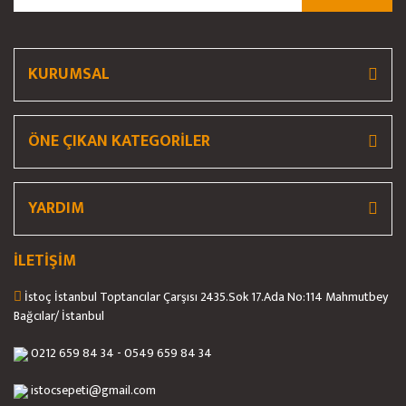
Ürün fiyatı diğer sitelerden daha pahalı.
Bu ürüne benzer farklı alternatifler olmalı.
KURUMSAL
ÖNE ÇIKAN KATEGORİLER
Gönder
YARDIM
İLETİŞİM
İstoç İstanbul Toptancılar Çarşısı 2435.Sok 17.Ada No:114 Mahmutbey
Bağcılar/ İstanbul
0212 659 84 34 - 0549 659 84 34
istocsepeti@gmail.com