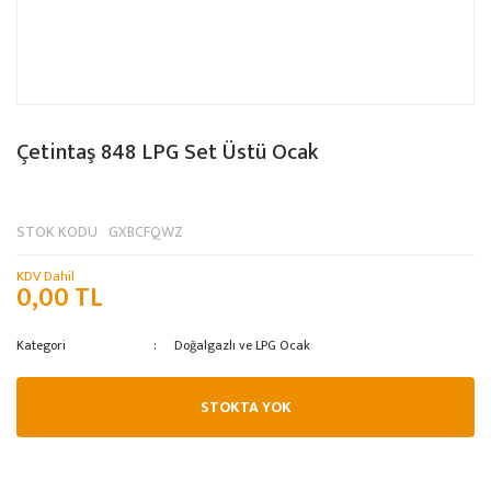
Çetintaş 848 LPG Set Üstü Ocak
STOK KODU
GXBCFQWZ
KDV Dahil
0,00 TL
Kategori
Doğalgazlı ve LPG Ocak
STOKTA YOK