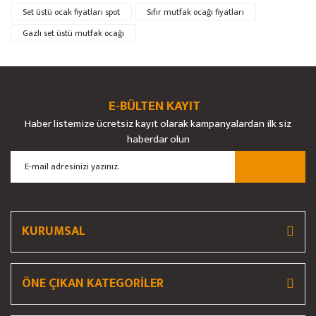
Ürün resmi kalitesiz, bozuk veya görüntülenemiyor.
Set üstü ocak fiyatları spot
Sıfır mutfak ocağı fiyatları
Ürün açıklamasında eksik bilgiler bulunuyor.
Gazlı set üstü mutfak ocağı
Ürün bilgilerinde hatalar bulunuyor.
Ürün fiyatı diğer sitelerden daha pahalı.
Bu ürüne benzer farklı alternatifler olmalı.
E-BÜLTEN KAYIT
Haber listemize ücretsiz kayıt olarak kampanyalardan ilk siz
haberdar olun
Gönder
KURUMSAL
ÖNE ÇIKAN KATEGORİLER