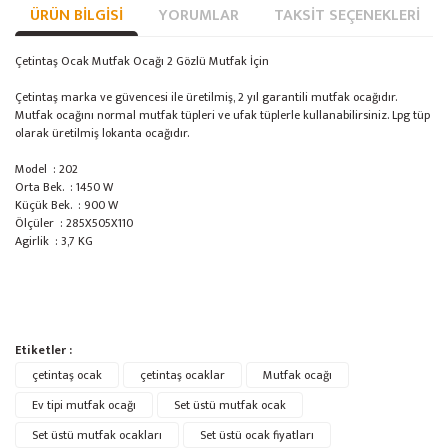
ÜRÜN BILGISI
YORUMLAR
TAKSIT SEÇENEKLERI
Çetintaş Ocak Mutfak Ocağı 2 Gözlü Mutfak İçin
Çetintaş marka ve güvencesi ile üretilmiş, 2 yıl garantili mutfak ocağıdır.
Mutfak ocağını normal mutfak tüpleri ve ufak tüplerle kullanabilirsiniz. Lpg tüp
olarak üretilmiş lokanta ocağıdır.
Model : 202
Orta Bek. : 1450 W
Küçük Bek. : 900 W
Ölçüler : 285X505X110
Agirlik : 3,7 KG
Bu ürünün fiyat bilgisi, resim, ürün açıklamalarında ve diğer konularda
Etiketler :
yetersiz gördüğünüz noktaları öneri formunu kullanarak tarafımıza
Bu ürüne ilk yorumu siz yapın!
çetintaş ocak
Ürün hakkında henüz soru sorulmamış.
çetintaş ocaklar
Mutfak ocağı
iletebilirsiniz.
Görüş ve önerileriniz için teşekkür ederiz.
Ev tipi mutfak ocağı
Set üstü mutfak ocak
Set üstü mutfak ocakları
Set üstü ocak fiyatları
Yorum Yaz
Soru Sor