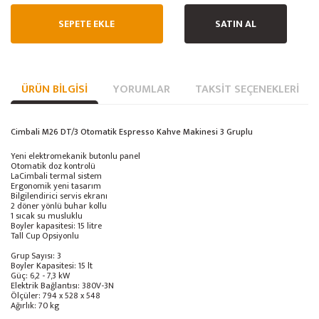
SEPETE EKLE
SATIN AL
ÜRÜN BILGISI
YORUMLAR
TAKSIT SEÇENEKLERI
Cimbali M26 DT/3 Otomatik Espresso Kahve Makinesi 3 Gruplu
Yeni elektromekanik butonlu panel
Otomatik doz kontrolü
LaCimbali termal sistem
Ergonomik yeni tasarım
Bilgilendirici servis ekranı
2 döner yönlü buhar kollu
1 sıcak su musluklu
Boyler kapasitesi: 15 litre
Tall Cup Opsiyonlu
Grup Sayısı: 3
Boyler Kapasitesi: 15 lt
Güç: 6,2 - 7,3 kW
Elektrik Bağlantısı: 380V-3N
Ölçüler: 794 x 528 x 548
Ağırlık: 70 kg