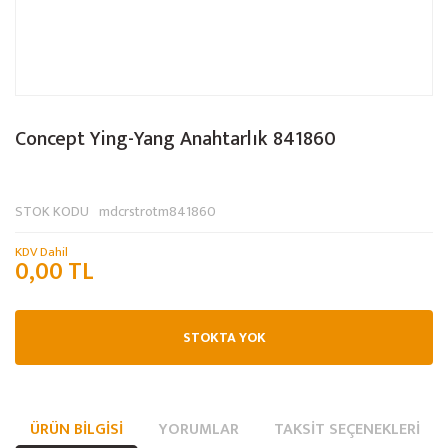
Concept Ying-Yang Anahtarlık 841860
STOK KODU
mdcrstrotm841860
KDV Dahil
0,00 TL
STOKTA YOK
ÜRÜN BILGISI
YORUMLAR
TAKSIT SEÇENEKLERI