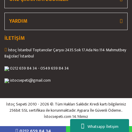
Gönder
YARDIM
İLETİŞİM
İstoç İstanbul Toptancılar Çarşısı 2435.Sok 17.Ada No:114 Mahmutbey
Bağcılar/ İstanbul
0212 659 84 34 - 0549 659 84 34
istocsepeti@gmail.com
İstoç Sepeti 2010 - 2026 ©. Tüm Hakları Saklıdır. Kredi kartı bilgileriniz
256bit SSL sertifikası ile korunmaktadır. Aypara İle Güvenli Ödeme..
İstocsepeti.com 14.Yılımız
Whatsapp İletişim
0212 659 84 34
5558884844