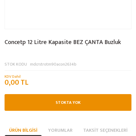
Concetp 12 Litre Kapasite BEZ ÇANTA Buzluk
STOK KODU
mdcrstrotm90acon2634b
KDV Dahil
0,00 TL
STOKTA YOK
ÜRÜN BILGISI
YORUMLAR
TAKSIT SEÇENEKLERI