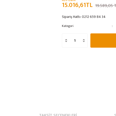
KDV Dahil
15.016,61TL
19.589,05 
Sipariş Hattı:
0212 659 84 34
Kategori
TAKSIT SEÇENEKLERI