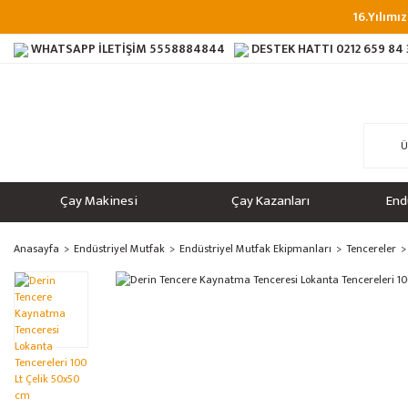
16.Yılımız
WHATSAPP İLETİŞİM
5558884844
DESTEK HATTI
0212 659 84
Çay Makinesi
Çay Kazanları
End
Anasayfa
Endüstriyel Mutfak
Endüstriyel Mutfak Ekipmanları
Tencereler