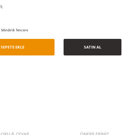
TL
Silindirik Tencere
SEPETE EKLE
SATIN AL
SORU & CEVAP
ÖNERILERINIZ