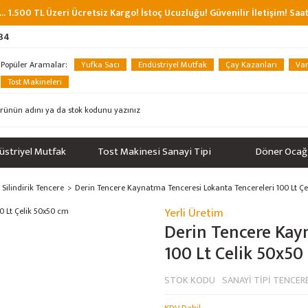
... 1.500 TL Üzeri Ücretsiz Kargo! İstoç Ucuzluğu! Güvenilir İletişim! Sa
 34
Popüler Aramalar:
Yufka Sacı
Endüstriyel Mutfak
Çay Kazanları
Van
Tost Makineleri
üstriyel Mutfak
Tost Makinesi Sanayi Tipi
Döner Ocağ
Silindirik Tencere
Derin Tencere Kaynatma Tenceresi Lokanta Tencereleri 100 Lt Ç
Yerli Üretim
%23
Derin Tencere Kay
100 Lt Çelik 50x50
STOK KODU
SANAYİ TİPİ TENCERE