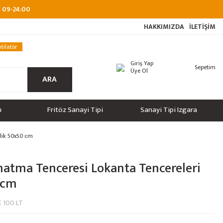
at 09-24:00
HAKKIMIZDA
İLETİŞİM
tilatör
Giriş Yap
Sepetim
Üye Ol
ARA
ı
Fritöz Sanayi Tipi
Sanayi Tipi Izgara
elik 50x50 cm
natma Tenceresi Lokanta Tencereleri
 cm
 100 LT