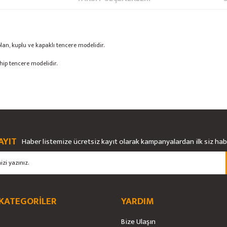
lan, kuplu ve kapaklı tencere modelidir.
hip tencere modelidir.
rsiz gördüğünüz noktaları öneri formunu kullanarak tarafımıza iletebilirsiniz.
Bu ürüne ilk yorumu siz yapın!
Ürün hakkında henüz soru sorulmamış.
AYIT
Haber listemize ücretsiz kayıt olarak kampanyalardan ilk siz ha
Yorum Yaz
Soru Sor
 KATEGORİLER
YARDIM
Bize Ulaşın