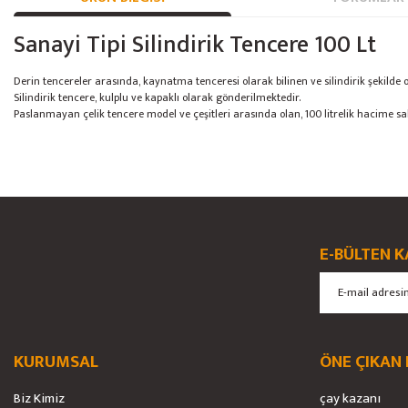
Sanayi Tipi Silindirik Tencere 100 Lt
Derin tencereler arasında, kaynatma tenceresi olarak bilinen ve silindirik şekilde o
Silindirik tencere, kulplu ve kapaklı olarak gönderilmektedir.
Paslanmayan çelik tencere model ve çeşitleri arasında olan, 100 litrelik hacime sa
Bu ürünün fiyat bilgisi, resim, ürün açıklamalarında ve diğer konularda yete
Görüş ve önerileriniz için teşekkür ederiz.
Ürün resmi kalitesiz, bozuk veya görüntülenemiyor.
E-BÜLTEN K
Ürün açıklamasında eksik bilgiler bulunuyor.
Ürün bilgilerinde hatalar bulunuyor.
Ürün fiyatı diğer sitelerden daha pahalı.
Bu ürüne benzer farklı alternatifler olmalı.
KURUMSAL
ÖNE ÇIKAN
Biz Kimiz
çay kazanı