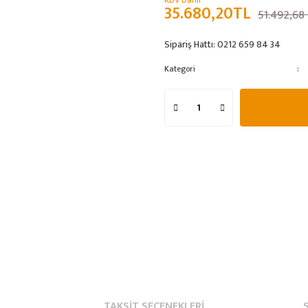
KDV Dahil
35.680,20TL
51.492,68
Sipariş Hattı:
0212 659 84 34
Kategori
TAKSIT SEÇENEKLERI