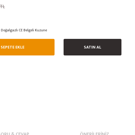
 TL
Doğalgazlı CE Belgeli Kuzune
SEPETE EKLE
SATIN AL
SORU & CEVAP
ÖNERILERINIZ