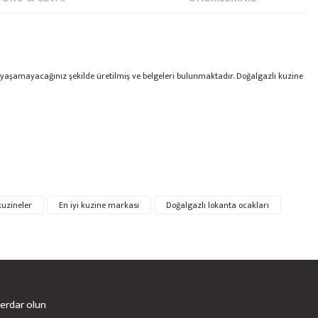
tı yaşamayacağınız şekilde üretilmiş ve belgeleri bulunmaktadır. Doğalgazlı kuzine
kuzineler
En iyi kuzine markası
Doğalgazlı lokanta ocakları
berdar olun