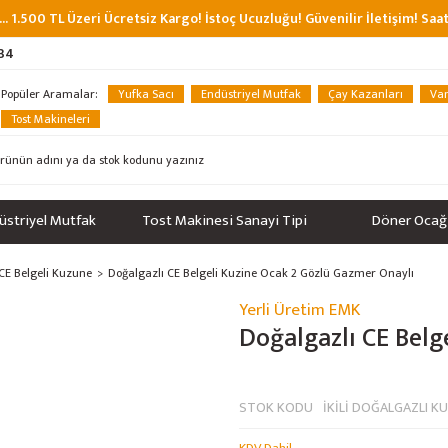
... 1.500 TL Üzeri Ücretsiz Kargo! İstoç Ucuzluğu! Güvenilir İletişim! Sa
 34
Popüler Aramalar:
Yufka Sacı
Endüstriyel Mutfak
Çay Kazanları
Van
Tost Makineleri
üstriyel Mutfak
Tost Makinesi Sanayi Tipi
Döner Ocağ
CE Belgeli Kuzune
Doğalgazlı CE Belgeli Kuzine Ocak 2 Gözlü Gazmer Onaylı
Yerli Üretim EMK
%31
Doğalgazlı CE Belg
STOK KODU
İKİLİ DOĞALGAZLI K