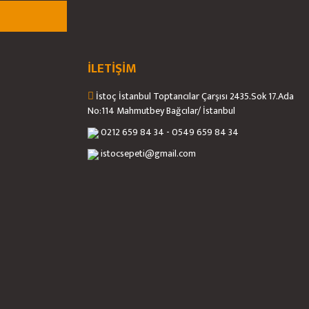
İLETİŞİM
İstoç İstanbul Toptancılar Çarşısı 2435.Sok 17.Ada
No:114 Mahmutbey Bağcılar/ İstanbul
0212 659 84 34 - 0549 659 84 34
istocsepeti@gmail.com