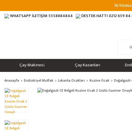
16.Yılımız
WHATSAPP İLETİŞİM
5558884844
DESTEK HATTI
0212 659 84
Çay Makinesi
Çay Kazanları
End
Anasayfa
Endüstriyel Mutfak
Lokanta Ocakları
Kuzine Ocak
Doğalgazlı 