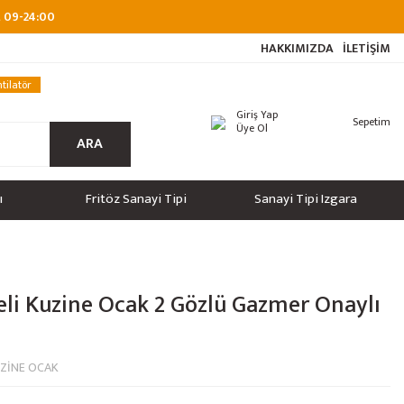
at 09-24:00
HAKKIMIZDA
İLETİŞİM
tilatör
Giriş Yap
Sepetim
Üye Ol
ARA
ı
Fritöz Sanayi Tipi
Sanayi Tipi Izgara
eli Kuzine Ocak 2 Gözlü Gazmer Onaylı
UZİNE OCAK