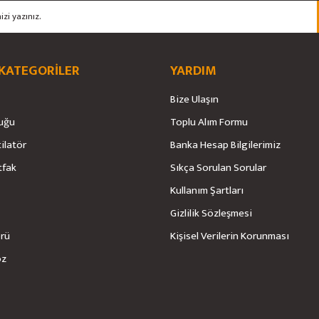
 KATEGORİLER
YARDIM
Bize Ulaşın
Gönder
uğu
Toplu Alım Formu
tilatör
Banka Hesap Bilgilerimiz
tfak
Sıkça Sorulan Sorular
Kullanım Şartları
Gizlilik Sözleşmesi
örü
Kişisel Verilerin Korunması
öz