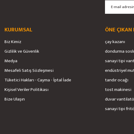
Bu ürüne benzer farklı alternatifler olmalı.
KURUMSAL
ÖNE ÇIKAN
Biz Kimiz
çay kazanı
Gizlilik ve Güvenlik
dondurma sosl
Medya
sanayi tipi van
Mesafeli Satış Sözleşmesi
endüstriyel mu
Tüketici Hakları - Cayma - İptal İade
tandır ocağı
Kişisel Veriler Politikası
tost makinesi
Bize Ulaşın
duvar vantilat
sanayi tipi frit