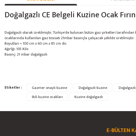
Doğalgazlı CE Belgeli Kuzine Ocak Fırın
Doğalgazlı olarak üretilmiştir, Türkiye'de bulunan bütün gaz şirketleri tarafından 
ocaklarında kullanılan gaz tesisatı 21mbar basınçla çalışacak şekilde üretilmiştir.
Boyutları = 100 cm x 60 cm x 85 cm dir.
Ağırlğı: 105 Kilo
Basınç: 21 mbar doğalgazlı
Bu ürünün fiyat bilgisi, resim, ürün açıklamalarında ve diğer konularda yete
Etiketler :
Gazmer onaylı kuzine
Doğalgazlı kuzine
Doğalgazlı 
Görüş ve önerileriniz için teşekkür ederiz.
Ikili kuzine ocakları
Kuzine doğalgazlı
Ürün resmi kalitesiz, bozuk veya görüntülenemiyor.
Ürün açıklamasında eksik bilgiler bulunuyor.
Ürün bilgilerinde hatalar bulunuyor.
E-BÜLTEN K
Ürün fiyatı diğer sitelerden daha pahalı.