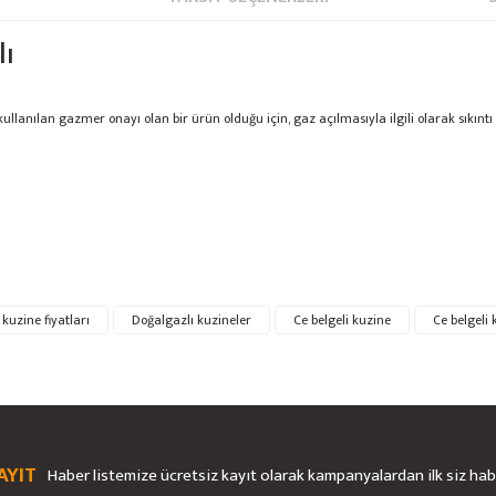
lı
kullanılan gazmer onayı olan bir ürün olduğu için, gaz açılmasıyla ilgili olarak sıkın
rsiz gördüğünüz noktaları öneri formunu kullanarak tarafımıza iletebilirsiniz.
kuzine fiyatları
Doğalgazlı kuzineler
Ce belgeli kuzine
Ce belgeli 
Bu ürüne ilk yorumu siz yapın!
Ürün hakkında henüz soru sorulmamış.
Yorum Yaz
Soru Sor
AYIT
Haber listemize ücretsiz kayıt olarak kampanyalardan ilk siz ha