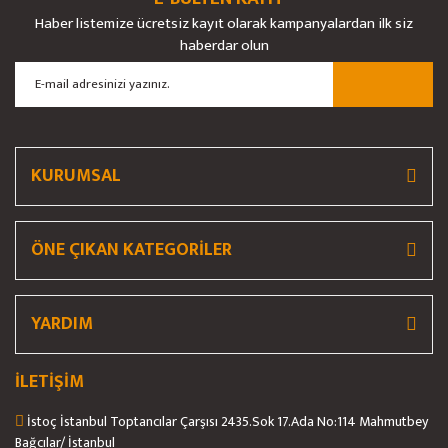
Yorum Yaz
Soru Sor
Haber listemize ücretsiz kayıt olarak kampanyalardan ilk siz
Ürün resmi kalitesiz, bozuk veya görüntülenemiyor.
haberdar olun
Ürün açıklamasında eksik bilgiler bulunuyor.
Ürün bilgilerinde hatalar bulunuyor.
Ürün fiyatı diğer sitelerden daha pahalı.
Bu ürüne benzer farklı alternatifler olmalı.
KURUMSAL
ÖNE ÇIKAN KATEGORİLER
Gönder
YARDIM
İLETİŞİM
İstoç İstanbul Toptancılar Çarşısı 2435.Sok 17.Ada No:114 Mahmutbey
Bağcılar/ İstanbul