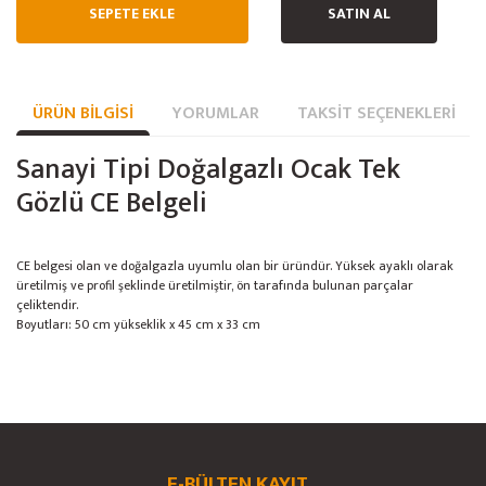
SEPETE EKLE
SATIN AL
ÜRÜN BILGISI
YORUMLAR
TAKSIT SEÇENEKLERI
Sanayi Tipi Doğalgazlı Ocak Tek
Gözlü CE Belgeli
CE belgesi olan ve doğalgazla uyumlu olan bir üründür. Yüksek ayaklı olarak
üretilmiş ve profil şeklinde üretilmiştir, ön tarafında bulunan parçalar
çeliktendir.
Boyutları: 50 cm yükseklik x 45 cm x 33 cm
Bu ürünün fiyat bilgisi, resim, ürün açıklamalarında ve diğer konularda
yetersiz gördüğünüz noktaları öneri formunu kullanarak tarafımıza
Bu ürüne ilk yorumu siz yapın!
Ürün hakkında henüz soru sorulmamış.
iletebilirsiniz.
Görüş ve önerileriniz için teşekkür ederiz.
E-BÜLTEN KAYIT