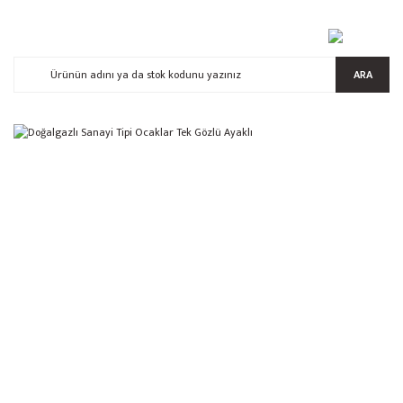
ARA
%17