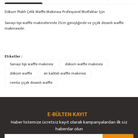
Döküm Plaklı Çelik Waffle Makinası Profesyonel Mutfaklar İçin
Sanayi tipi waffle makinelerinde 21cm genişliğinde ve çiçek desenli waffle
makinasıdır.
Bu ürünün fiyat bilgisi, resim, ürün açıklamalarında ve diğer konularda
Etiketler :
yetersiz gördüğünüz noktaları öneri formunu kullanarak tarafımıza
Bu ürüne ilk yorumu siz yapın!
Sanayi tipi waffle makinesi
Ürün hakkında henüz soru sorulmamış.
döküm waffle makinesi
iletebilirsiniz.
Görüş ve önerileriniz için teşekkür ederiz.
döküm waffle
en kaliteli waffle makinesi
remta çiçek desenli waffle
Yorum Yaz
Soru Sor
Ürün resmi kalitesiz, bozuk veya görüntülenemiyor.
Ürün açıklamasında eksik bilgiler bulunuyor.
Ürün bilgilerinde hatalar bulunuyor.
E-BÜLTEN KAYIT
Ürün fiyatı diğer sitelerden daha pahalı.
Haber listemize ücretsiz kayıt olarak kampanyalardan ilk siz
Bu ürüne benzer farklı alternatifler olmalı.
haberdar olun