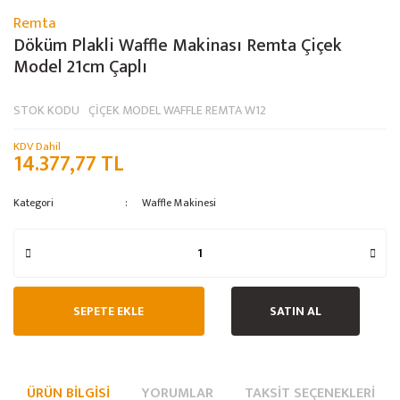
Remta
Döküm Plakli Waffle Makinası Remta Çiçek
Model 21cm Çaplı
STOK KODU
ÇİÇEK MODEL WAFFLE REMTA W12
KDV Dahil
14.377,77 TL
Kategori
Waffle Makinesi
SEPETE EKLE
SATIN AL
ÜRÜN BILGISI
YORUMLAR
TAKSIT SEÇENEKLERI