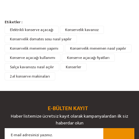
Bu ürünün fiyat bilgisi, resim, ürün açıklamalarında ve diğer konularda
Etiketler :
yetersiz gördüğünüz noktaları öneri formunu kullanarak tarafımıza
Bu ürüne ilk yorumu siz yapın!
Elektrikli konserve açacağı
Ürün hakkında henüz soru sorulmamış.
Konservelik kavanoz
iletebilirsiniz.
Görüş ve önerileriniz için teşekkür ederiz.
Konservelik domates sosu nasıl yapılır
Konservelik menemen yapımı
Konservelik menemen nasıl yapılır
Yorum Yaz
Soru Sor
Ürün resmi kalitesiz, bozuk veya görüntülenemiyor.
Konserve açacağı kullanımı
Konserve açacağı fiyatları
Ürün açıklamasında eksik bilgiler bulunuyor.
Salça kavanozu nasıl açılır
Konserler
Ürün bilgilerinde hatalar bulunuyor.
2.el konserve makinaları
Ürün fiyatı diğer sitelerden daha pahalı.
Bu ürüne benzer farklı alternatifler olmalı.
E-BÜLTEN KAYIT
Haber listemize ücretsiz kayıt olarak kampanyalardan ilk siz
haberdar olun
Gönder