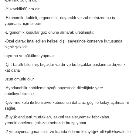
-Derinlik 50 cm dir.
-Yükseklik60 cm dir.
-Ekonomik, kaliteli, ergonomik, dayanıklı ve zahmetsizce bu iş
yapmanız için birebir.
-Ergonomik koşullar göz önüne alınarak üretilmiştir.
-Özel olarak imal edilen helisel dişli sayesinde konserve kutusunda
hiçbir şekilde
sıyırma ve bükülme yapmaz.
-Çift taraflı bilenmiş bıçaklar vardır ve bu bıçaklar paslanmazdır,ve iki
kat daha
uzun ömürlü olur.
-Ayarlanabilir sabitleme ayağı sayesinde dilediğiniz yere
sabitleyebilirsiniz.
-Çevirme kolu ile konserve kutusunun daha az güç ile kolay açılmasını
sağlar.
-Büyük endüstri mutfakları, askeri tesisler,yemek fabrikaları,
yemekhanelerde çok zahmetsizde bu işi yapar.
-2 yıl boyunca garantilidir ve kapıda ödeme kolaylığı+ eft+ptt+havale ile