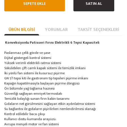
SEPETE EKLE
SATIN AL
ÜRÜN BILGISI
YORUMLAR
TAKSIT SEÇENEKLERI
Konveksiyonlu Patisseri Fırını Elektrikli 6 Tepsi Kapasiteli
Paslanmaz çelik gövde ve şase
Dijital göstergeli kontrol sistemi
Yüksek verimli elektrikli ısıtma sistemi
Sökülebilen çift camlı kapak sistemi ile temizlik imkanı
İki yönlü fan sistemi ile kusursuz pişirme
GN 1/1 tepsi kiti ile gastronom tip tepsileri pişirme imkanı
Kapağın kapatılmasıyla başlayan pişirme döngüsü
Ön bölümde yağ toğlama haznesi
Güvenliği sağlayan emniyet termostatı
Temizlik kolaylığı sunan fırın kabin tasarımı
Gıdaların net görülmesini sağlayan etkin aydınlatma sistemi
Su bağlantısı ile gıdaların pişirilirken nemlendirilmesi olanağı
Kontrol edilebilir baca çıkışı
Kullanıcı dostu kumanda arayüzü.
Avrupa menşeli motor ve fan sistemi