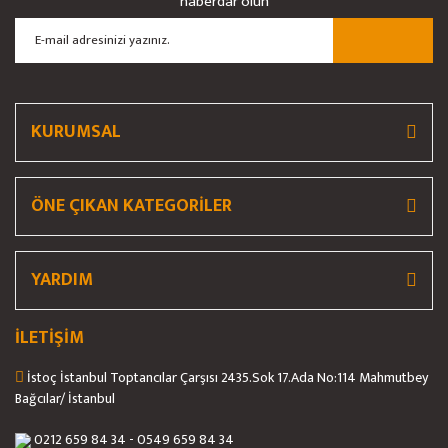
haberdar olun
Ürün açıklamasında eksik bilgiler bulunuyor.
Ürün bilgilerinde hatalar bulunuyor.
Ürün fiyatı diğer sitelerden daha pahalı.
Bu ürüne benzer farklı alternatifler olmalı.
KURUMSAL
ÖNE ÇIKAN KATEGORİLER
Gönder
YARDIM
İLETİŞİM
İstoç İstanbul Toptancılar Çarşısı 2435.Sok 17.Ada No:114 Mahmutbey
Bağcılar/ İstanbul
0212 659 84 34 - 0549 659 84 34