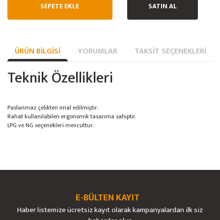
SEPETE EKLE
SATIN AL
ÜRÜN BILGISI
YORUMLAR
TAKSIT SEÇENEKLERI
Teknik Özellikleri
Paslanmaz çelikten imal edilmiştir.
Rahat kullanılabilen ergonomik tasarıma sahiptir.
LPG ve NG seçenekleri mevcuttur.
Bu ürünün fiyat bilgisi, resim, ürün açıklamalarında ve diğer konularda
yetersiz gördüğünüz noktaları öneri formunu kullanarak tarafımıza
Bu ürüne ilk yorumu siz yapın!
Ürün hakkında henüz soru sorulmamış.
iletebilirsiniz.
Görüş ve önerileriniz için teşekkür ederiz.
E-BÜLTEN KAYIT
Yorum Yaz
Soru Sor
Haber listemize ücretsiz kayıt olarak kampanyalardan ilk siz
Ürün resmi kalitesiz, bozuk veya görüntülenemiyor.