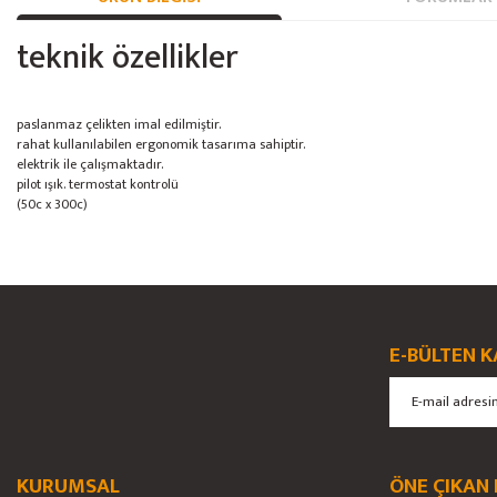
teknik özellikler
paslanmaz çelikten imal edilmiştir.
rahat kullanılabilen ergonomik tasarıma sahiptir.
elektrik ile çalışmaktadır.
pilot ışık. termostat kontrolü
(50c x 300c)
Bu ürünün fiyat bilgisi, resim, ürün açıklamalarında ve diğer konularda yete
Görüş ve önerileriniz için teşekkür ederiz.
Ürün resmi kalitesiz, bozuk veya görüntülenemiyor.
E-BÜLTEN K
Ürün açıklamasında eksik bilgiler bulunuyor.
Ürün bilgilerinde hatalar bulunuyor.
Ürün fiyatı diğer sitelerden daha pahalı.
Bu ürüne benzer farklı alternatifler olmalı.
KURUMSAL
ÖNE ÇIKAN