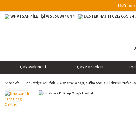
16.Yılımız
WHATSAPP İLETİŞİM
5558884844
DESTEK HATTI
0212 659 84
Çay Makinesi
Çay Kazanları
End
Anasayfa
Endüstriyel Mutfak
Gözleme Ocağı, Yufka Sacı
Elektrikli Yufka O