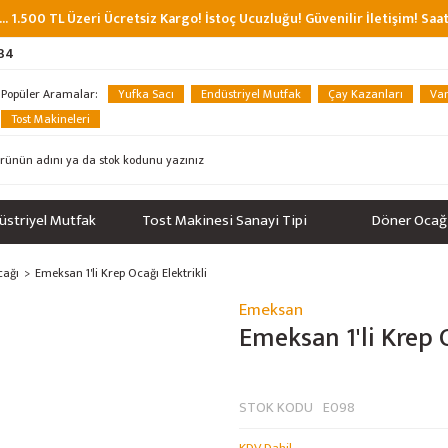
... 1.500 TL Üzeri Ücretsiz Kargo! İstoç Ucuzluğu! Güvenilir İletişim! Sa
 34
Popüler Aramalar:
Yufka Sacı
Endüstriyel Mutfak
Çay Kazanları
Van
Tost Makineleri
üstriyel Mutfak
Tost Makinesi Sanayi Tipi
Döner Ocağ
cağı
Emeksan 1'li Krep Ocağı Elektrikli
Emeksan
Emeksan 1'li Krep O
STOK KODU
E098