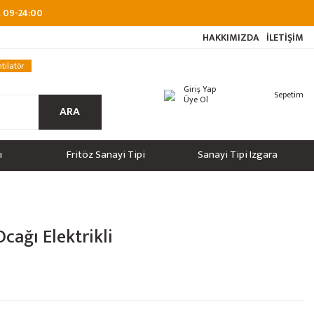
at 09-24:00
HAKKIMIZDA
İLETİŞİM
tilatör
Giriş Yap
Sepetim
Üye Ol
ARA
ı
Fritöz Sanayi Tipi
Sanayi Tipi Izgara
cağı Elektrikli