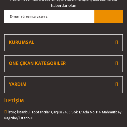
Ürün resmi kalitesiz, bozuk veya görüntülenemiyor.
haberdar olun
Ürün açıklamasında eksik bilgiler bulunuyor.
Ürün bilgilerinde hatalar bulunuyor.
Ürün fiyatı diğer sitelerden daha pahalı.
Bu ürüne benzer farklı alternatifler olmalı.
KURUMSAL
ÖNE ÇIKAN KATEGORİLER
Gönder
YARDIM
İLETİŞİM
İstoç İstanbul Toptancılar Çarşısı 2435.Sok 17.Ada No:114 Mahmutbey
Bağcılar/ İstanbul