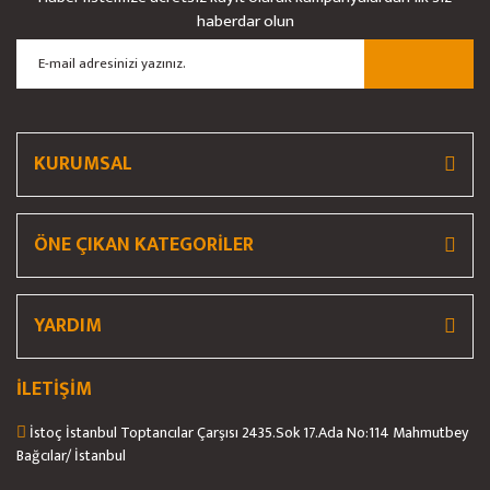
Ürün resmi kalitesiz, bozuk veya görüntülenemiyor.
haberdar olun
Ürün açıklamasında eksik bilgiler bulunuyor.
Ürün bilgilerinde hatalar bulunuyor.
Ürün fiyatı diğer sitelerden daha pahalı.
Bu ürüne benzer farklı alternatifler olmalı.
KURUMSAL
ÖNE ÇIKAN KATEGORİLER
Gönder
YARDIM
İLETİŞİM
İstoç İstanbul Toptancılar Çarşısı 2435.Sok 17.Ada No:114 Mahmutbey
Bağcılar/ İstanbul