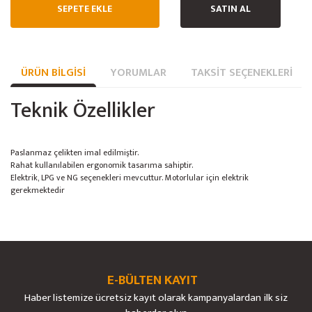
SEPETE EKLE
SATIN AL
ÜRÜN BILGISI
YORUMLAR
TAKSIT SEÇENEKLERI
Teknik Özellikler
Paslanmaz çelikten imal edilmiştir.
Rahat kullanılabilen ergonomik tasarıma sahiptir.
Elektrik, LPG ve NG seçenekleri mevcuttur. Motorlular için elektrik
gerekmektedir
Bu ürünün fiyat bilgisi, resim, ürün açıklamalarında ve diğer konularda
yetersiz gördüğünüz noktaları öneri formunu kullanarak tarafımıza
Bu ürüne ilk yorumu siz yapın!
Ürün hakkında henüz soru sorulmamış.
iletebilirsiniz.
Görüş ve önerileriniz için teşekkür ederiz.
E-BÜLTEN KAYIT
Yorum Yaz
Soru Sor
Haber listemize ücretsiz kayıt olarak kampanyalardan ilk siz
Ürün resmi kalitesiz, bozuk veya görüntülenemiyor.