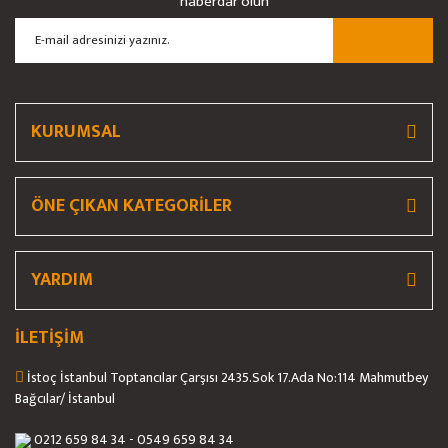
haberdar olun
Ürün açıklamasında eksik bilgiler bulunuyor.
Ürün bilgilerinde hatalar bulunuyor.
Ürün fiyatı diğer sitelerden daha pahalı.
Bu ürüne benzer farklı alternatifler olmalı.
KURUMSAL
ÖNE ÇIKAN KATEGORİLER
Gönder
YARDIM
İLETİŞİM
İstoç İstanbul Toptancılar Çarşısı 2435.Sok 17.Ada No:114 Mahmutbey
Bağcılar/ İstanbul
0212 659 84 34 - 0549 659 84 34