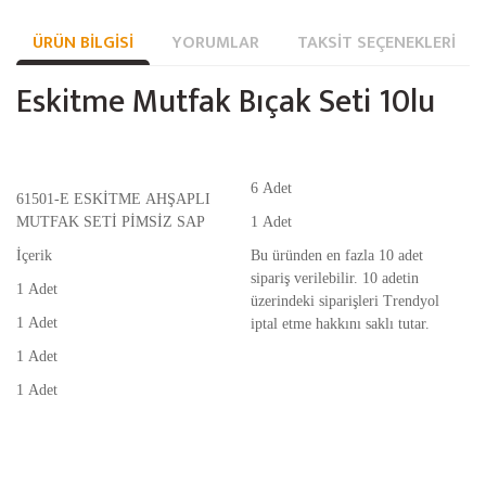
ÜRÜN BILGISI
YORUMLAR
TAKSIT SEÇENEKLERI
Eskitme Mutfak Bıçak Seti 10lu
6 Adet
61501-E ESKİTME AHŞAPLI
MUTFAK SETİ PİMSİZ SAP
1 Adet
İçerik
Bu üründen en fazla 10 adet
sipariş verilebilir. 10 adetin
1 Adet
üzerindeki siparişleri Trendyol
1 Adet
iptal etme hakkını saklı tutar.
1 Adet
1 Adet
Bu ürünün fiyat bilgisi, resim, ürün açıklamalarında ve diğer konularda