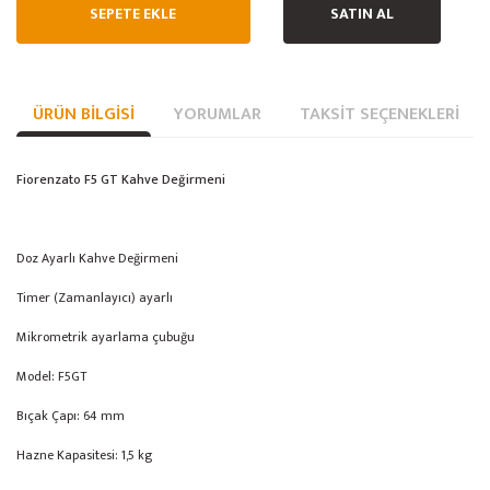
SEPETE EKLE
SATIN AL
ÜRÜN BILGISI
YORUMLAR
TAKSIT SEÇENEKLERI
Fiorenzato F5 GT Kahve Değirmeni
Doz Ayarlı Kahve Değirmeni
Timer (Zamanlayıcı) ayarlı
Mikrometrik ayarlama çubuğu
Model: F5GT
Bıçak Çapı: 64 mm
Hazne Kapasitesi: 1,5 kg