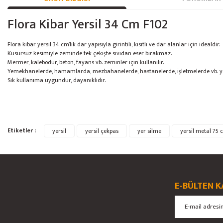
Flora Kibar Yersil 34 Cm F102
Flora kibar yersil 34 cm’lik dar yapısıyla girintili, kısıtlı ve dar alanlar için idealdir.
Kusursuz kesimiyle zeminde tek çekişte sıvıdan eser bırakmaz.
Mermer, kalebodur, beton, fayans vb. zeminler için kullanılır.
Yemekhanelerde, hamamlarda, mezbahanelerde, hastanelerde, işletmelerde vb. yerle
Sık kullanıma uygundur, dayanıklıdır.
Bu ürünün fiyat bilgisi, resim, ürün açıklamalarında ve diğer konularda yete
Etiketler :
yersil
yersil çekpas
yer silme
yersil metal 75
Görüş ve önerileriniz için teşekkür ederiz.
Ürün resmi kalitesiz, bozuk veya görüntülenemiyor.
Ürün açıklamasında eksik bilgiler bulunuyor.
E-BÜLTEN K
Ürün bilgilerinde hatalar bulunuyor.
Ürün fiyatı diğer sitelerden daha pahalı.
Bu ürüne benzer farklı alternatifler olmalı.