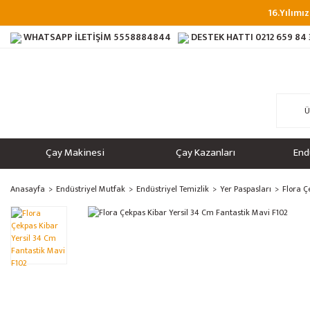
16.Yılımız
WHATSAPP İLETİŞİM
5558884844
DESTEK HATTI
0212 659 84
Çay Makinesi
Çay Kazanları
End
Anasayfa
Endüstriyel Mutfak
Endüstriyel Temizlik
Yer Paspasları
Flora Ç