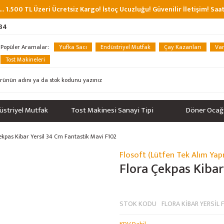
... 1.500 TL Üzeri Ücretsiz Kargo! İstoç Ucuzluğu! Güvenilir İletişim! Sa
 34
Popüler Aramalar:
Yufka Sacı
Endüstriyel Mutfak
Çay Kazanları
Van
Tost Makineleri
üstriyel Mutfak
Tost Makinesi Sanayi Tipi
Döner Ocağ
ekpas Kibar Yersil 34 Cm Fantastik Mavi F102
Flosoft (Lütfen Tek Alım Yap
Flora Çekpas Kibar
STOK KODU
FLORA KİBAR YERSİL 