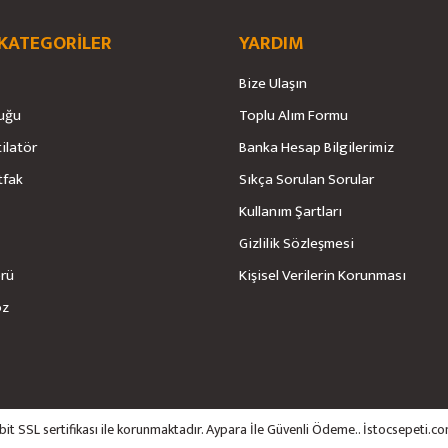
 KATEGORİLER
YARDIM
Bize Ulaşın
uğu
Toplu Alım Formu
Gönder
tilatör
Banka Hesap Bilgilerimiz
tfak
Sıkça Sorulan Sorular
Kullanım Şartları
Gizlilik Sözleşmesi
örü
Kişisel Verilerin Korunması
öz
6bit SSL sertifikası ile korunmaktadır. Aypara İle Güvenli Ödeme.. İstocsepeti.co