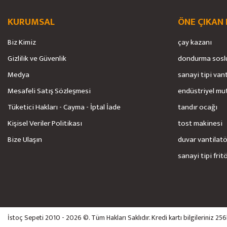
KURUMSAL
ÖNE ÇIKAN
Biz Kimiz
çay kazanı
Gizlilik ve Güvenlik
dondurma sosl
Medya
sanayi tipi van
Mesafeli Satış Sözleşmesi
endüstriyel mu
Tüketici Hakları - Cayma - İptal İade
tandır ocağı
Kişisel Veriler Politikası
tost makinesi
Bize Ulaşın
duvar vantilat
sanayi tipi frit
İstoç Sepeti 2010 - 2026 ©. Tüm Hakları Saklıdır. Kredi kartı bilgileriniz 25