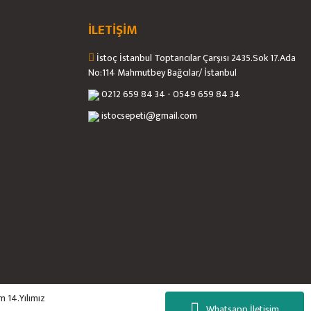
İLETİŞİM
İstoç İstanbul Toptancılar Çarşısı 2435.Sok 17.Ada
No:114 Mahmutbey Bağcılar/ İstanbul
0212 659 84 34 - 0549 659 84 34
istocsepeti@gmail.com
m 14.Yılımız
Whatsapp İletişim