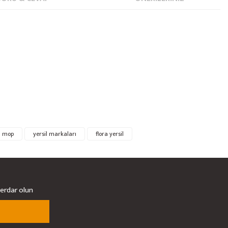
l mop
yersil markaları
flora yersil
berdar olun