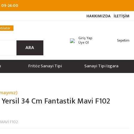
at 09-24:00
HAKKIMIZDA
İLETİŞİM
tilatör
Giriş Yap
Sepetim
Üye Ol
ARA
ı
Fritöz Sanayi Tipi
Sanayi Tipi Izgara
mayınız)
 Yersil 34 Cm Fantastik Mavi F102
FMAVİ F102