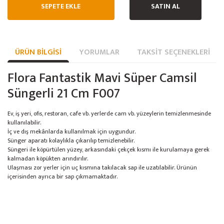
SEPETE EKLE
SATIN AL
ÜRÜN BILGISI
YORUMLAR
TAKSIT SEÇENEKLERI
Flora Fantastik Mavi Süper Camsil
Süngerli 21 Cm F007
Ev, iş yeri, ofis, restoran, cafe vb. yerlerde cam vb. yüzeylerin temizlenmesinde
kullanılabilir.
İç ve dış mekânlarda kullanılmak için uygundur.
Sünger aparatı kolaylıkla çıkarılıp temizlenebilir.
Süngeri ile köpürtülen yüzey, arkasındaki çekçek kısmı ile kurulamaya gerek
kalmadan köpükten arındırılır.
Ulaşması zor yerler için uç kısmına takılacak sap ile uzatılabilir. Ürünün
içerisinden ayrıca bir sap çıkmamaktadır.