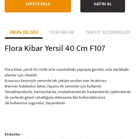
SEPETE EKLE
SATIN AL
ÜRÜN BILGISI
YORUMLAR
TAKSIT SEÇENEKLERI
Flora Kibar Yersil 40 Cm F107
Flora kibar yersil 40 cm’lik orta uzunluktaki yapısıyla girintili, orta darlıktaki
alanlar için idealdir.
Kusursuz kesimiyle zeminde tek çekişte sıvıdan eser bırakmaz.
Mermer, kalebodur, beton, fayans vb. zeminler için kullanılır.
Yemekhanelerde, hamamlarda, mezbahanelerde, hastanelerde, işletmelerde
vb. yerlerde gönül rahatlığıyla deterjanla bile kullanabilirsiniz.
Sık kullanıma uygundur, dayanıklıdır.
Bu ürünün fiyat bilgisi, resim, ürün açıklamalarında ve diğer konularda
Etiketler :