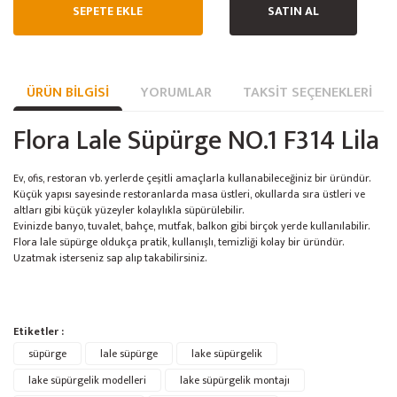
SEPETE EKLE
SATIN AL
ÜRÜN BILGISI
YORUMLAR
TAKSIT SEÇENEKLERI
Flora Lale Süpürge NO.1 F314 Lila
Ev, ofis, restoran vb. yerlerde çeşitli amaçlarla kullanabileceğiniz bir üründür.
Küçük yapısı sayesinde restoranlarda masa üstleri, okullarda sıra üstleri ve
altları gibi küçük yüzeyler kolaylıkla süpürülebilir.
Evinizde banyo, tuvalet, bahçe, mutfak, balkon gibi birçok yerde kullanılabilir.
Flora lale süpürge oldukça pratik, kullanışlı, temizliği kolay bir üründür.
Uzatmak isterseniz sap alıp takabilirsiniz.
Bu ürünün fiyat bilgisi, resim, ürün açıklamalarında ve diğer konularda
Etiketler :
yetersiz gördüğünüz noktaları öneri formunu kullanarak tarafımıza
Bu ürüne ilk yorumu siz yapın!
süpürge
lale süpürge
Ürün hakkında henüz soru sorulmamış.
lake süpürgelik
iletebilirsiniz.
Görüş ve önerileriniz için teşekkür ederiz.
lake süpürgelik modelleri
lake süpürgelik montajı