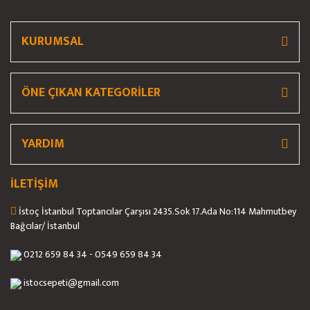
Et Kemik Testeresi
Hamburger Presi
KURUMSAL
Hamur Açma Makinası
ÖNE ÇIKAN KATEGORİLER
İş Güvenliği / İş Elbisesi
Islak Hamburger Muhafaza
YARDIM
Kaynatma Tenceresi
Köfte Şekillendirme Makinası
İLETİŞİM
Konserve Açacağı
İstoç İstanbul Toptancılar Çarşısı 2435.Sok 17.Ada No:114 Mahmutbey
Bağcılar/ İstanbul
Küllük
0212 659 84 34 - 0549 659 84 34
Kumpir Makinesi
istocsepeti@gmail.com
Künefe Ocağı