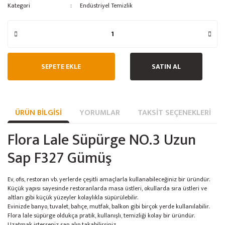
Kategori
Endüstriyel Temizlik
Buz Yapma Makinesi
Dilimleme Makinası
Ananas Kesici
SEPETE EKLE
SATIN AL
Ankastre Servis Üniteleri
Avatherm Thermobox
ÜRÜN BILGISI
YORUMLAR
TAKSIT SEÇENEKLERI
Baharat / Kuruyemiş Öğütücü
Flora Lale Süpürge NO.3 Uzun
Bambu Meşale
Sap F327 Gümüş
Benmari
Börek Muhafaza
Ev, ofis, restoran vb. yerlerde çeşitli amaçlarla kullanabileceğiniz bir üründür.
Küçük yapısı sayesinde restoranlarda masa üstleri, okullarda sıra üstleri ve
Cafe Ekipmanları
altları gibi küçük yüzeyler kolaylıkla süpürülebilir.
Evinizde banyo, tuvalet, bahçe, mutfak, balkon gibi birçok yerde kullanılabilir.
Çalışma Tezgahları
Flora lale süpürge oldukça pratik, kullanışlı, temizliği kolay bir üründür.
Uzatmak isterseniz sap alıp takabilirsiniz.