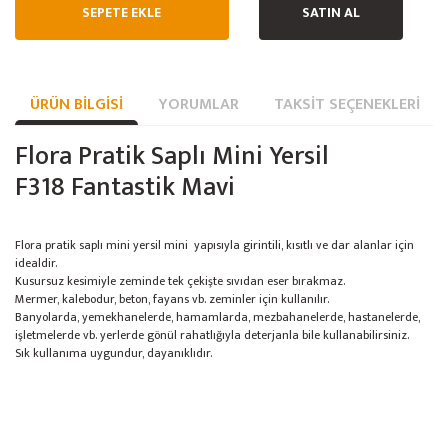
SEPETE EKLE
SATIN AL
ÜRÜN BILGISI
YORUMLAR
TAKSIT SEÇENEKLERI
Flora Pratik Saplı Mini Yersil
F318 Fantastik Mavi
Flora pratik saplı mini yersil mini yapısıyla girintili, kısıtlı ve dar alanlar için
idealdir.
Kusursuz kesimiyle zeminde tek çekişte sıvıdan eser bırakmaz.
Mermer, kalebodur, beton, fayans vb. zeminler için kullanılır.
Banyolarda, yemekhanelerde, hamamlarda, mezbahanelerde, hastanelerde,
işletmelerde vb. yerlerde gönül rahatlığıyla deterjanla bile kullanabilirsiniz.
Sık kullanıma uygundur, dayanıklıdır.