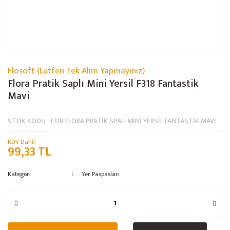
Flosoft (Lütfen Tek Alım Yapmayınız)
Flora Pratik Saplı Mini Yersil F318 Fantastik
Mavi
STOK KODU
F318 FLORA PRATİK SPALI MİNİ YERSİL FANTASTİK MAVİ
KDV Dahil
99,33 TL
Kategori
Yer Paspasları