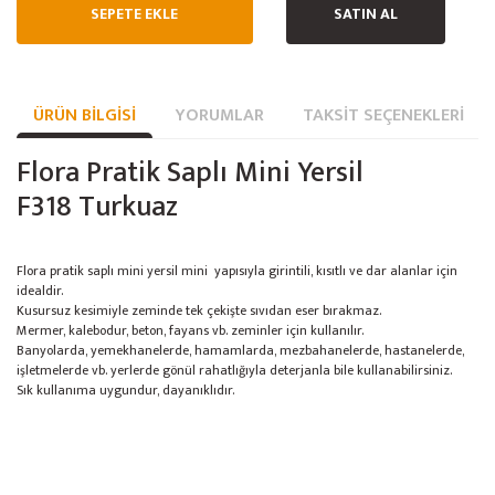
SEPETE EKLE
SATIN AL
ÜRÜN BILGISI
YORUMLAR
TAKSIT SEÇENEKLERI
Flora Pratik Saplı Mini Yersil
F318 Turkuaz
Flora pratik saplı mini yersil mini yapısıyla girintili, kısıtlı ve dar alanlar için
idealdir.
Kusursuz kesimiyle zeminde tek çekişte sıvıdan eser bırakmaz.
Mermer, kalebodur, beton, fayans vb. zeminler için kullanılır.
Banyolarda, yemekhanelerde, hamamlarda, mezbahanelerde, hastanelerde,
işletmelerde vb. yerlerde gönül rahatlığıyla deterjanla bile kullanabilirsiniz.
Sık kullanıma uygundur, dayanıklıdır.