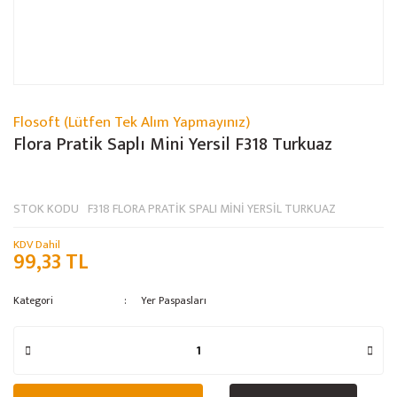
Flosoft (Lütfen Tek Alım Yapmayınız)
Flora Pratik Saplı Mini Yersil F318 Turkuaz
STOK KODU
F318 FLORA PRATİK SPALI MİNİ YERSİL TURKUAZ
KDV Dahil
99,33 TL
Kategori
Yer Paspasları