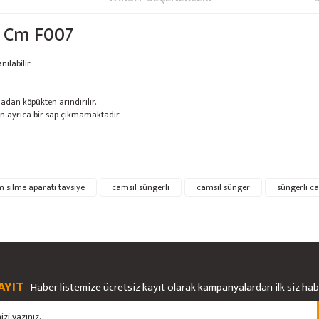
1 Cm F007
ılabilir.
adan köpükten arındırılır.
den ayrıca bir sap çıkmamaktadır.
rsiz gördüğünüz noktaları öneri formunu kullanarak tarafımıza iletebilirsiniz.
 silme aparatı tavsiye
camsil süngerli
camsil sünger
süngerli ca
Bu ürüne ilk yorumu siz yapın!
Ürün hakkında henüz soru sorulmamış.
Yorum Yaz
Soru Sor
AYIT
Haber listemize ücretsiz kayıt olarak kampanyalardan ilk siz ha