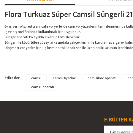
Flora Turkuaz Süper Camsil Süngerli 2
Ev, iş yeri, ofis, restoran, cafe vb. yerlerde cam vb. yüzeylerin temizlenmesinde kullan
İç ve dış mekânlarda kullanılmak için uygundur.
Sünger aparatı kolaylıkla çıkarılıp temizlenebilir.
Süngeri ile köpürtülen yüzey, arkasındaki çekçek kısmı ile kurulamaya gerek kalm
Ulaşması zor yerler için uç kısmına takılacak sap ile uzatılabilir. Ürünün içerisin
Bu ürünün fiyat bilgisi, resim, ürün açıklamalarında ve diğer konularda yete
Etiketler :
camsil
camsil fiyatları
cam silme aparatı
cam
Görüş ve önerileriniz için teşekkür ederiz.
camsil aparatı
Ürün resmi kalitesiz, bozuk veya görüntülenemiyor.
Ürün açıklamasında eksik bilgiler bulunuyor.
Ürün bilgilerinde hatalar bulunuyor.
E-BÜLTEN K
Ürün fiyatı diğer sitelerden daha pahalı.
Bu ürüne benzer farklı alternatifler olmalı.