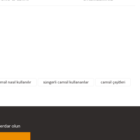
msil nasıl kullanılır
süngerli camsil kullananlar
camsil çeşitleri
berdar olun