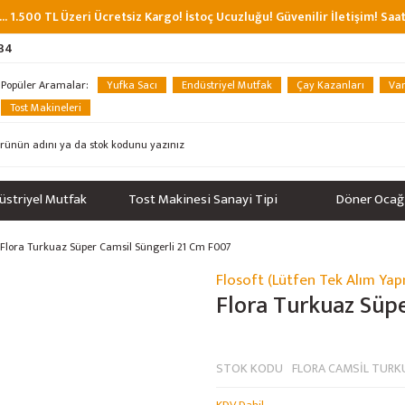
... 1.500 TL Üzeri Ücretsiz Kargo! İstoç Ucuzluğu! Güvenilir İletişim! Sa
 34
Popüler Aramalar:
Yufka Sacı
Endüstriyel Mutfak
Çay Kazanları
Van
Tost Makineleri
üstriyel Mutfak
Tost Makinesi Sanayi Tipi
Döner Ocağ
Flora Turkuaz Süper Camsil Süngerli 21 Cm F007
Flosoft (Lütfen Tek Alım Yap
Flora Turkuaz Süp
STOK KODU
FLORA CAMSİL TURK