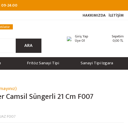
at 09-24:00
HAKKIMIZDA
İLETİŞİM
tilatör
Giriş Yap
Sepetim
Üye Ol
0,00 TL
ARA
ı
Fritöz Sanayi Tipi
Sanayi Tipi Izgara
mayınız)
er Camsil Süngerli 21 Cm F007
UAZ F007