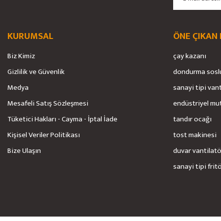
KURUMSAL
ÖNE ÇIKAN
Biz Kimiz
çay kazanı
Gizlilik ve Güvenlik
dondurma sosl
Medya
sanayi tipi van
Mesafeli Satış Sözleşmesi
endüstriyel mu
Tüketici Hakları - Cayma - İptal İade
tandır ocağı
Kişisel Veriler Politikası
tost makinesi
Bize Ulaşın
duvar vantilat
sanayi tipi frit