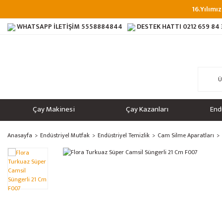
16.Yılımız
WHATSAPP İLETİŞİM
5558884844
DESTEK HATTI
0212 659 84
Çay Makinesi
Çay Kazanları
End
Anasayfa
Endüstriyel Mutfak
Endüstriyel Temizlik
Cam Silme Aparatları