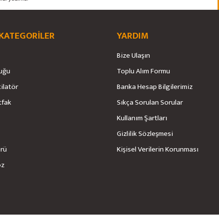
 KATEGORİLER
YARDIM
Bize Ulaşın
Gönder
uğu
Toplu Alım Formu
tilatör
Banka Hesap Bilgilerimiz
tfak
Sıkça Sorulan Sorular
Kullanım Şartları
Gizlilik Sözleşmesi
örü
Kişisel Verilerin Korunması
öz