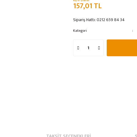
KDV Dahil
157,01 TL
Sipariş Hattı:
0212 659 84 34
Kategori
TAKSIT SEÇENEKLERI