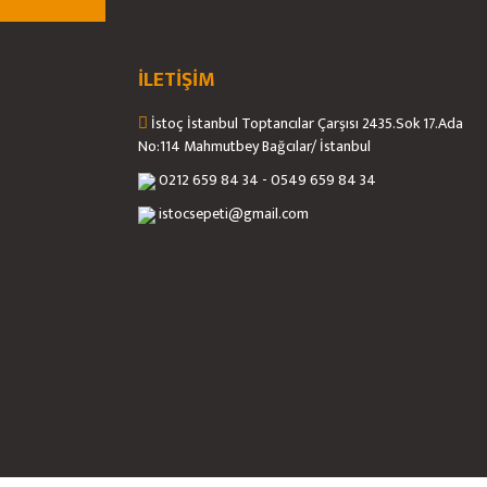
İLETİŞİM
İstoç İstanbul Toptancılar Çarşısı 2435.Sok 17.Ada
No:114 Mahmutbey Bağcılar/ İstanbul
0212 659 84 34 - 0549 659 84 34
istocsepeti@gmail.com