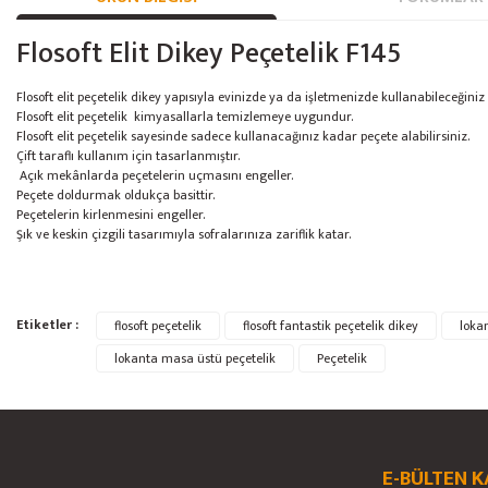
Flosoft Elit Dikey Peçetelik F145
Flosoft elit peçetelik dikey yapısıyla evinizde ya da işletmenizde kullanabileceğiniz b
Flosoft elit peçetelik kimyasallarla temizlemeye uygundur.
Flosoft elit peçetelik sayesinde sadece kullanacağınız kadar peçete alabilirsiniz.
Çift taraflı kullanım için tasarlanmıştır.
Açık mekânlarda peçetelerin uçmasını engeller.
Peçete doldurmak oldukça basittir.
Peçetelerin kirlenmesini engeller.
Şık ve keskin çizgili tasarımıyla sofralarınıza zariflik katar.
Bu ürünün fiyat bilgisi, resim, ürün açıklamalarında ve diğer konularda yete
Etiketler :
flosoft peçetelik
flosoft fantastik peçetelik dikey
loka
Görüş ve önerileriniz için teşekkür ederiz.
lokanta masa üstü peçetelik
Peçetelik
Ürün resmi kalitesiz, bozuk veya görüntülenemiyor.
Ürün açıklamasında eksik bilgiler bulunuyor.
Ürün bilgilerinde hatalar bulunuyor.
E-BÜLTEN K