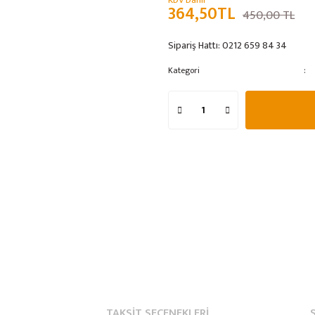
KDV Dahil
364,50TL
450,00 TL
Sipariş Hattı:
0212 659 84 34
Kategori
TAKSIT SEÇENEKLERI