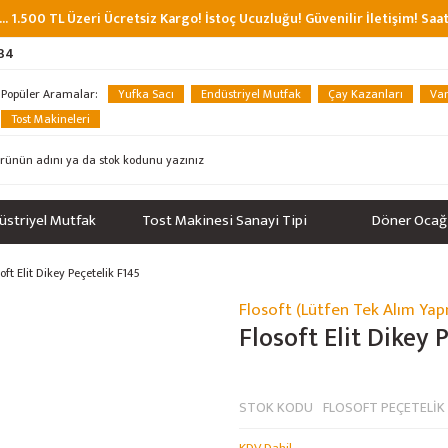
... 1.500 TL Üzeri Ücretsiz Kargo! İstoç Ucuzluğu! Güvenilir İletişim! Sa
 34
Popüler Aramalar:
Yufka Sacı
Endüstriyel Mutfak
Çay Kazanları
Van
Tost Makineleri
üstriyel Mutfak
Tost Makinesi Sanayi Tipi
Döner Ocağ
oft Elit Dikey Peçetelik F145
Flosoft (Lütfen Tek Alım Yap
%19
Flosoft Elit Dikey 
STOK KODU
FLOSOFT PEÇETELİK 