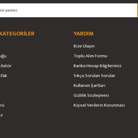
 KATEGORİLER
YARDIM
Bize Ulaşın
Gönder
uğu
Toplu Alım Formu
tilatör
Banka Hesap Bilgilerimiz
tfak
Sıkça Sorulan Sorular
Kullanım Şartları
Gizlilik Sözleşmesi
örü
Kişisel Verilerin Korunması
öz