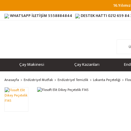
16.Yılımız
WHATSAPP İLETİŞİM
5558884844
DESTEK HATTI
0212 659 84
Çay Makinesi
Çay Kazanları
End
Anasayfa
Endüstriyel Mutfak
Endüstriyel Temizlik
Lokanta Peçeteliği
Flos