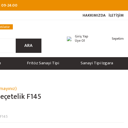
at 09-24:00
HAKKIMIZDA
İLETİŞİM
tilatör
Giriş Yap
Sepetim
Üye Ol
ARA
ı
Fritöz Sanayi Tipi
Sanayi Tipi Izgara
mayınız)
Peçetelik F145
F145