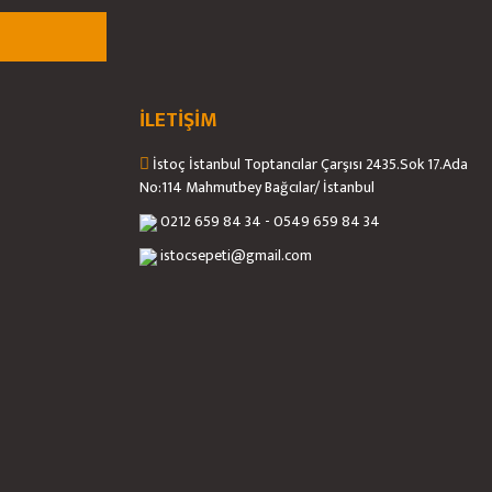
İLETİŞİM
İstoç İstanbul Toptancılar Çarşısı 2435.Sok 17.Ada
No:114 Mahmutbey Bağcılar/ İstanbul
0212 659 84 34 - 0549 659 84 34
istocsepeti@gmail.com