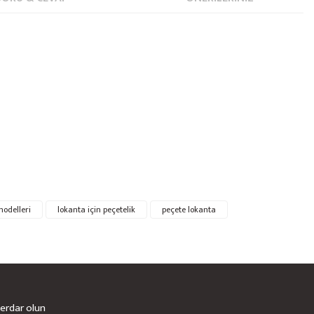
modelleri
lokanta için peçetelik
peçete lokanta
berdar olun