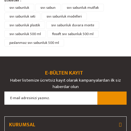
Etiketler :
yetersiz gördüğünüz noktaları öneri formunu kullanarak tarafımıza
Bu ürüne ilk yorumu siz yapın!
sıvı sabunluk
Ürün hakkında henüz soru sorulmamış.
sıvı sabun
sıvı sabunluk mutfak
iletebilirsiniz.
Görüş ve önerileriniz için teşekkür ederiz.
sıvı sabunluk seti
sıvı sabunluk modelleri
sıvı sabunluk plastik
sıvı sabunluk duvara monte
Yorum Yaz
Soru Sor
Ürün resmi kalitesiz, bozuk veya görüntülenemiyor.
sıvı sabunluk 500 ml
flosoft sıvı sabunluk 500 ml
Ürün açıklamasında eksik bilgiler bulunuyor.
paslanmaz sıvı sabunluk 500 ml
Ürün bilgilerinde hatalar bulunuyor.
Ürün fiyatı diğer sitelerden daha pahalı.
Bu ürüne benzer farklı alternatifler olmalı.
E-BÜLTEN KAYIT
Haber listemize ücretsiz kayıt olarak kampanyalardan ilk siz
haberdar olun
Gönder
KURUMSAL