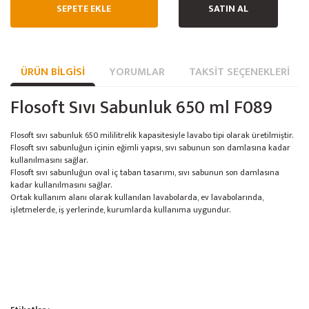
SEPETE EKLE
SATIN AL
ÜRÜN BILGISI
YORUMLAR
TAKSIT SEÇENEKLERI
Flosoft Sıvı Sabunluk 650 ml F089
Flosoft sıvı sabunluk 650 mililitrelik kapasitesiyle lavabo tipi olarak üretilmiştir.
Flosoft sıvı sabunluğun içinin eğimli yapısı, sıvı sabunun son damlasına kadar
kullanılmasını sağlar.
Flosoft sıvı sabunluğun oval iç taban tasarımı, sıvı sabunun son damlasına
kadar kullanılmasını sağlar.
Ortak kullanım alanı olarak kullanılan lavabolarda, ev lavabolarında,
işletmelerde, iş yerlerinde, kurumlarda kullanıma uygundur.
Bu ürünün fiyat bilgisi, resim, ürün açıklamalarında ve diğer konularda