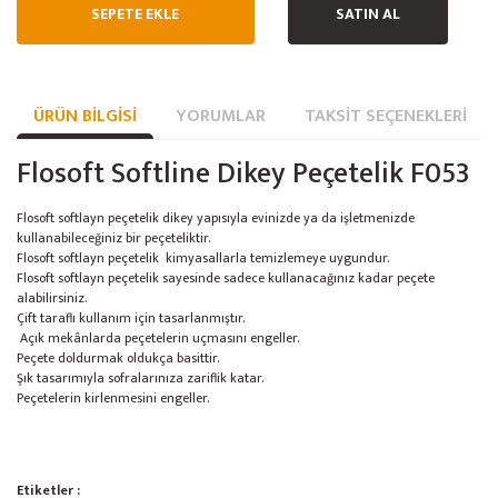
SEPETE EKLE
SATIN AL
ÜRÜN BILGISI
YORUMLAR
TAKSIT SEÇENEKLERI
Flosoft Softline Dikey Peçetelik F053
Flosoft softlayn peçetelik dikey yapısıyla evinizde ya da işletmenizde
kullanabileceğiniz bir peçeteliktir.
Flosoft softlayn peçetelik kimyasallarla temizlemeye uygundur.
Flosoft softlayn peçetelik sayesinde sadece kullanacağınız kadar peçete
alabilirsiniz.
Çift taraflı kullanım için tasarlanmıştır.
Açık mekânlarda peçetelerin uçmasını engeller.
Peçete doldurmak oldukça basittir.
Şık tasarımıyla sofralarınıza zariflik katar.
Peçetelerin kirlenmesini engeller.
Bu ürünün fiyat bilgisi, resim, ürün açıklamalarında ve diğer konularda
Etiketler :