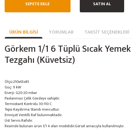
SEPETE EKLE
SATIN AL
ÜRÜN BILGISI
YORUMLAR
TAKSIT SEÇENEKLERI
Görkem 1/1 6 Tüplü Sıcak Yemek
Tezgahı (Küvetsiz)
Ölçü:210x65x85
Güç: 9 kW
Enerji: G20-20 mbar
Paslanmaz Çelik Gövdeye sahiptir.
Termostant Kontrolu 30-110 C
Tepsi Kaydırma Standı mevcuttur.
Emniyet Ventilli Raf bulunmaktadır.
Üst Servis Rafıdır.
Resimde bulunan ürün 1/1 4 olan modelidir.Görsel amacıyla kullanılmıştır.