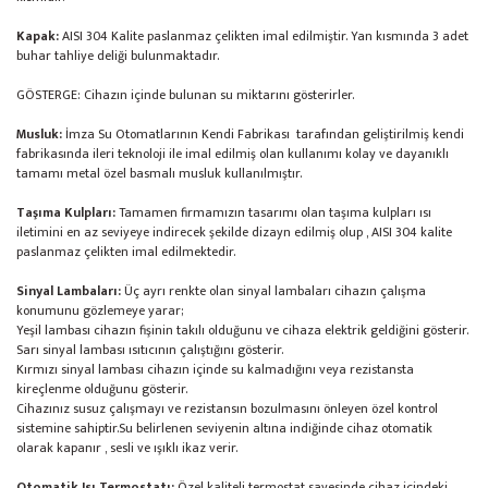
Kapak:
AISI 304 Kalite paslanmaz çelikten imal edilmiştir. Yan kısmında 3 adet
buhar tahliye deliği bulunmaktadır.
GÖSTERGE: Cihazın içinde bulunan su miktarını gösterirler.
Musluk:
İmza Su Otomatlarının Kendi Fabrikası tarafından geliştirilmiş kendi
fabrikasında ileri teknoloji ile imal edilmiş olan kullanımı kolay ve dayanıklı
tamamı metal özel basmalı musluk kullanılmıştır.
Taşıma Kulpları:
Tamamen firmamızın tasarımı olan taşıma kulpları ısı
iletimini en az seviyeye indirecek şekilde dizayn edilmiş olup , AISI 304 kalite
paslanmaz çelikten imal edilmektedir.
Sinyal Lambaları:
Üç ayrı renkte olan sinyal lambaları cihazın çalışma
konumunu gözlemeye yarar;
Yeşil lambası cihazın fişinin takılı olduğunu ve cihaza elektrik geldiğini gösterir.
Sarı sinyal lambası ısıtıcının çalıştığını gösterir.
Kırmızı sinyal lambası cihazın içinde su kalmadığını veya rezistansta
kireçlenme olduğunu gösterir.
Cihazınız susuz çalışmayı ve rezistansın bozulmasını önleyen özel kontrol
sistemine sahiptir.Su belirlenen seviyenin altına indiğinde cihaz otomatik
olarak kapanır , sesli ve ışıklı ikaz verir.
Otomatik Isı Termostatı:
Özel kaliteli termostat sayesinde cihaz içindeki