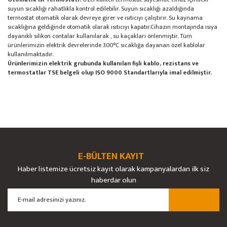
suyun sıcaklığı rahatlıkla kontrol edilebilir. Suyun sıcaklığı azaldığında
termostat otomatik olarak devreye girer ve ısıtıcıyı çalıştırır. Su kaynama
sıcaklığına geldiğinde otomatik olarak ısıtıcıyı kapatır.Cihazın montajında ısıya
dayanıklı silikon contalar kullanılarak , su kaçakları önlenmiştir. Tüm
ürünlerimizin elektrik devrelerinde 300°C sıcaklığa dayanan özel kablolar
kullanılmaktadır.
Ürünlerimizin elektrik grubunda kullanılan fişli kablo, rezistans ve
termostatlar TSE belgeli olup ISO 9000 Standartlarıyla imal edilmiştir.
Bu ürünün fiyat bilgisi, resim, ürün açıklamalarında ve diğer konularda
yetersiz gördüğünüz noktaları öneri formunu kullanarak tarafımıza
Bu ürüne ilk yorumu siz yapın!
Ürün hakkında henüz soru sorulmamış.
iletebilirsiniz.
Görüş ve önerileriniz için teşekkür ederiz.
E-BÜLTEN KAYIT
Yorum Yaz
Soru Sor
Haber listemize ücretsiz kayıt olarak kampanyalardan ilk siz
Ürün resmi kalitesiz, bozuk veya görüntülenemiyor.
haberdar olun
Ürün açıklamasında eksik bilgiler bulunuyor.
Ürün bilgilerinde hatalar bulunuyor.
Ürün fiyatı diğer sitelerden daha pahalı.