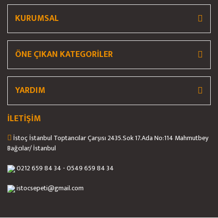
Bu ürüne benzer farklı alternatifler olmalı.
KURUMSAL
ÖNE ÇIKAN KATEGORİLER
Gönder
YARDIM
İLETİŞİM
İstoç İstanbul Toptancılar Çarşısı 2435.Sok 17.Ada No:114 Mahmutbey
Bağcılar/ İstanbul
0212 659 84 34 - 0549 659 84 34
istocsepeti@gmail.com