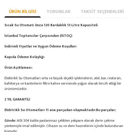
ÜRÜN BILGISI
YORUMLAR
TAKSIT SEÇENEKLERI
Sıcak Su Otomatı İmza 120 Bardaklık 13 Litre Kapasiteli
İstanbul Toptancılar Çarşısından (İSTOÇ)
İndirimli Fiyatlar ve Uygun Ödeme Koşulları
Kapıda Ödeme Kolaylığı
Ürün Açıklaması:
Elektrikli Su Otomatları orta ve büyük ölçekli işletmelerin, otel, bar, restoran,
kafeterya ve kantinlerin filtre kahve servisinde yoğun olarak tercih ettiği bir
ürünümüzdür.
2 YIL GARANTİLİ
Elektrikli Su Otomatları 11 ana parçadan oluşmaktadır.Bu parçalar;
Gövde:
AISI 304 kalite paslanmaz çelikten yekpare olarak derin çekme
yöntemiyle imal edilmiştir. Cihazın su ve dem haznelerini içinde bulunduran
kısmıdır.