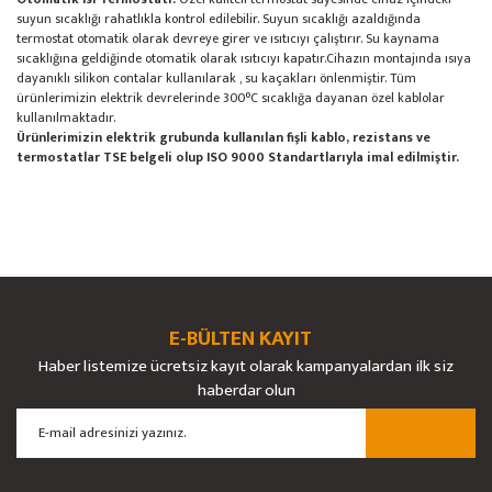
suyun sıcaklığı rahatlıkla kontrol edilebilir. Suyun sıcaklığı azaldığında
termostat otomatik olarak devreye girer ve ısıtıcıyı çalıştırır. Su kaynama
sıcaklığına geldiğinde otomatik olarak ısıtıcıyı kapatır.Cihazın montajında ısıya
dayanıklı silikon contalar kullanılarak , su kaçakları önlenmiştir. Tüm
ürünlerimizin elektrik devrelerinde 300°C sıcaklığa dayanan özel kablolar
kullanılmaktadır.
Ürünlerimizin elektrik grubunda kullanılan fişli kablo, rezistans ve
termostatlar TSE belgeli olup ISO 9000 Standartlarıyla imal edilmiştir.
Bu ürünün fiyat bilgisi, resim, ürün açıklamalarında ve diğer konularda
yetersiz gördüğünüz noktaları öneri formunu kullanarak tarafımıza
Bu ürüne ilk yorumu siz yapın!
Ürün hakkında henüz soru sorulmamış.
iletebilirsiniz.
Görüş ve önerileriniz için teşekkür ederiz.
E-BÜLTEN KAYIT
Yorum Yaz
Soru Sor
Haber listemize ücretsiz kayıt olarak kampanyalardan ilk siz
Ürün resmi kalitesiz, bozuk veya görüntülenemiyor.
haberdar olun
Ürün açıklamasında eksik bilgiler bulunuyor.
Ürün bilgilerinde hatalar bulunuyor.
Ürün fiyatı diğer sitelerden daha pahalı.