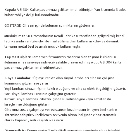
Kapak:
AISI 304 Kalite paslanmaz çelikten imal edilmiştir. Yan kısmında 3 adet
buhar tahliye deliği bulunmaktadır.
GÖSTERGE: Cihazın içinde bulunan su miktarını gösterirler.
Musluk:
İmza Su Otomatlarının Kendi Fabrikası tarafından geliştirilmiş kendi
fabrikasında ileri teknoloji ile imal edilmiş olan kullanımı kolay ve dayanıklı
tamamı metal özel basmalı musluk kullanılmıştır.
Taşıma Kulpları:
Tamamen firmamızın tasarımı olan taşıma kulpları ısı
iletimini en az seviyeye indirecek şekilde dizayn edilmiş olup , AISI 304 kalite
paslanmaz çelikten imal edilmektedir.
Sinyal Lambaları:
Üç ayrı renkte olan sinyal lambaları cihazın çalışma
konumunu gözlemeye yarar;
Yeşil lambası cihazın fişinin takılı olduğunu ve cihaza elektrik geldiğini gösterir.
Sarı sinyal lambası ısıtıcının çalıştığını gösterir.
Kırmızı sinyal lambası cihazın içinde su kalmadığını veya rezistansta
kireçlenme olduğunu gösterir.
Cihazınız susuz çalışmayı ve rezistansın bozulmasını önleyen özel kontrol
sistemine sahiptir.Su belirlenen seviyenin altına indiğinde cihaz otomatik
olarak kapanır , sesli ve ışıklı ikaz verir.
Otomatik Isı Termostatı:
Özel kaliteli termostat sayesinde cihaz içindeki