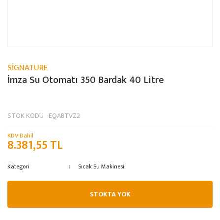
SİGNATURE
İmza Su Otomatı 350 Bardak 40 Litre
STOK KODU
EQABTVZ2
KDV Dahil
8.381,55 TL
Kategori
Sıcak Su Makinesi
STOKTA YOK