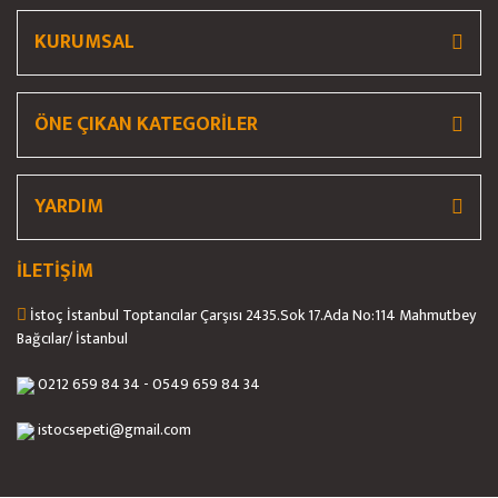
Bu ürüne benzer farklı alternatifler olmalı.
KURUMSAL
ÖNE ÇIKAN KATEGORİLER
Gönder
YARDIM
İLETİŞİM
İstoç İstanbul Toptancılar Çarşısı 2435.Sok 17.Ada No:114 Mahmutbey
Bağcılar/ İstanbul
0212 659 84 34 - 0549 659 84 34
istocsepeti@gmail.com