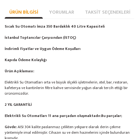
ÜRÜN BILGISI
YORUMLAR
TAKSIT SEÇENEKLERI
Sıcak Su Otomatı İmza 350 Bardaklık 40 Litre Kapasiteli
İstanbul Toptancılar Çarşısından (İSTOÇ)
İndirimli Fiyatlar ve Uygun Ödeme Koşulları
Kapıda Ödeme Kolaylığı
Ürün Açıklaması:
Elektrikli Su Otomatları orta ve büyük ölçekli işletmelerin, otel, bar, restoran,
kafeterya ve kantinlerin filtre kahve servisinde yoğun olarak tercih ettiği bir
ürünümüzdür.
2 YIL GARANTİLİ
Elektrikli Su Otomatları 11 ana parçadan oluşmaktadır.Bu parçalar;
Gövde:
AISI 304 kalite paslanmaz çelikten yekpare olarak derin çekme
yöntemiyle imal edilmiştir. Cihazın su ve dem haznelerini içinde bulunduran
kısmıdır.