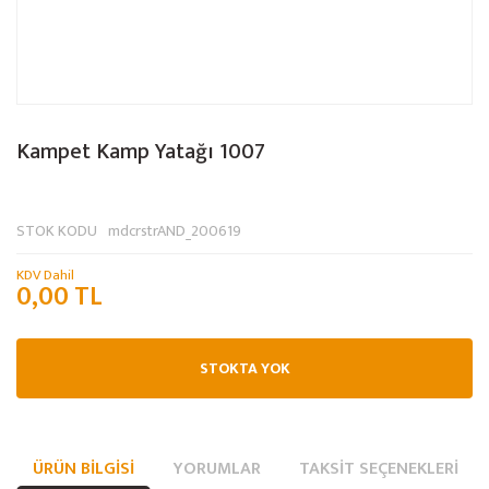
Kampet Kamp Yatağı 1007
STOK KODU
mdcrstrAND_200619
KDV Dahil
0,00 TL
STOKTA YOK
ÜRÜN BILGISI
YORUMLAR
TAKSIT SEÇENEKLERI