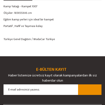
Kamp Yatağı - Kampet 1007
Ölçüler: 183X55X46 cm
Eğitim kamp yerleri için ideal bir kampet
Portatif , Hafif ve Taşıması kolay
Türkiye Genel Dağıtım / ModaCar Türkiye
Bu ürünün fiyat bilgisi, resim, ürün açıklamalarında ve diğer konularda
yetersiz gördüğünüz noktaları öneri formunu kullanarak tarafımıza
Bu ürüne ilk yorumu siz yapın!
Ürün hakkında henüz soru sorulmamış.
iletebilirsiniz.
Görüş ve önerileriniz için teşekkür ederiz.
E-BÜLTEN KAYIT
Yorum Yaz
Soru Sor
Haber listemize ücretsiz kayıt olarak kampanyalardan ilk siz
Ürün resmi kalitesiz, bozuk veya görüntülenemiyor.
haberdar olun
Ürün açıklamasında eksik bilgiler bulunuyor.
Ürün bilgilerinde hatalar bulunuyor.
Ürün fiyatı diğer sitelerden daha pahalı.
Bu ürüne benzer farklı alternatifler olmalı.