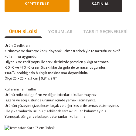
SEPETE EKLE
SATIN AL
ÜRÜN BILGISI
YORUMLAR
TAKSIT SEÇENEKLERI
Ürün Özellikleri
Kırılmaya ve darbeye karşı dayanıklı olması sebebiyle tasarruflu ve aktif
kullanıma uygundur.
Hijyenik ve zarif yapısı ile servislerinizde porselen şıklığı aratmaz.
-20 °C ve +70 °C orası Sıcaklıklarda gıda ile temasa uygundur.
+100”C scaklığında bulaşık makinasına dayanıklıdır.
Ölçü 25 x 25 - h. 3 cm | 9,8'' x 9,8''
Kullanım Talimatları
Ürünü mikrodalga fırın ve diğer Isıtıcılarla kullanmayınız.
Izgara ve ateş üstünde ürünün içinde yemek ısıtmayınız.
Ürünün yüzeyini çizebilecek bıçak ve diğer kesici ile temas ettirmeyiniz.
Elle yıkamalarda ürünü çizebilecek sert ovucular kulanmayınız.
Yumuşak sünger ve bulaşık deterjanları kullanınız