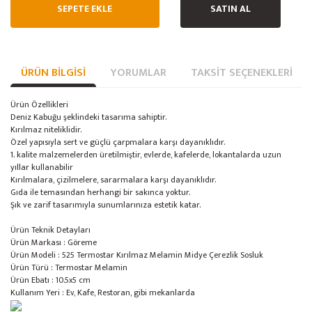
SEPETE EKLE
SATIN AL
ÜRÜN BILGISI
YORUMLAR
TAKSIT SEÇENEKLERI
Ürün Özellikleri
Deniz Kabuğu şeklindeki tasarıma sahiptir.
Kırılmaz niteliklidir.
Özel yapısıyla sert ve güçlü çarpmalara karşı dayanıklıdır.
1. kalite malzemelerden üretilmiştir, evlerde, kafelerde, lokantalarda uzun
yıllar kullanabilir
Kırılmalara, çizilmelere, sararmalara karşı dayanıklıdır.
Gıda ile temasından herhangi bir sakınca yoktur.
Şık ve zarif tasarımıyla sunumlarınıza estetik katar.
Ürün Teknik Detayları
Ürün Markası : Göreme
Ürün Modeli : 525 Termostar Kırılmaz Melamin Midye Çerezlik Sosluk
Ürün Türü : Termostar Melamin
Ürün Ebatı : 10.5x5 cm
Kullanım Yeri : Ev, Kafe, Restoran, gibi mekanlarda