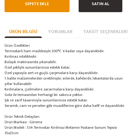
SEPETE EKLE
SATIN AL
ÜRÜN BILGISI
YORUMLAR
TAKSIT SEÇENEKLERI
Ürün Özellikleri
Termostarlı ham maddesiyle 200°C 'e kadar ısıya dayanıklıdır.
Kırılmaz niteliktedir.
Bulaşık makinasında yıkanabilir.
Özel şekliyle sunumlarınıza estetik katar.
Özel yapısıyla sert ve güçlü çarpmalara karşı dayanıklıdır.
1. kalite malzemelerden üretilmiştir, evlerde, kafelerde, lokantalarda uzun
yıllar kullanabilir
Kırılmalara, çizilmelere, sararmalara karşı dayanıklıdır.
Gıda ile temasından herhangi bir sakınca yoktur.
Şık ve zarif tasarımıyla sunumlarınıza estetik katar.
Seramik, cam ve porselen gibi muadillerine göre daha hafif ve dayanıklıdır.
Ürün Teknik Detayları
Ürün Markası : Göreme
Ürün Modeli : 534 Termostar Kırılmaz Melamin Pastane Sunum Tepsisi
35x25cm