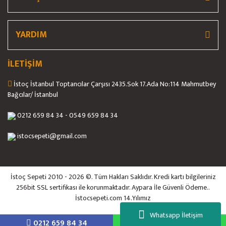
Gönder
YARDIM
İLETİŞİM
İstoç İstanbul Toptancılar Çarşısı 2435.Sok 17.Ada No:114 Mahmutbey
Bağcılar/ İstanbul
0212 659 84 34 - 0549 659 84 34
istocsepeti@gmail.com
İstoç Sepeti 2010 - 2026 ©. Tüm Hakları Saklıdır. Kredi kartı bilgileriniz
256bit SSL sertifikası ile korunmaktadır. Aypara İle Güvenli Ödeme..
İstocsepeti.com 14.Yılımız
Whatsapp İletişim
0212 659 84 34
5558884844
ile
ideasoft
e-