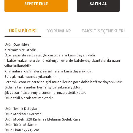
SEPETE EKLE
SATIN AL
ÜRÜN BILGISI
YORUMLAR
TAKSIT SEÇENEKLERI
Ürün Özellikleri
Kırılmaz niteliktedir.
Özel yapısıyla sert ve güçlü çarpmalara karşı dayanıklıdır.
1. kalite malzemelerden üretilmiştir, evlerde, kafelerde, lokantalarda uzun
yıllar kullanabilir
Kırılmalara, çizilmelere, sararmalara karşı dayanıklıdır.
Bulaşık makinasında yıkanabilir.
Seramik, cam ve porselen gibi muadillerine göre daha hafif ve dayanıklıdır.
Gıda ile temasından herhangi bir sakınca yoktur.
Şık ve zarif tasarımıyla sunumlarınıza estetik katar.
Ürün tekli olarak satılmaktadır.
Ürün Teknik Detayları
Ürün Markası : Göreme
Ürün Modeli : 528 Kırılmaz Melamin Sosluk Kare
Ürün Türü : Melamin
Ürün Ebatı : 7,2x3,5 cm