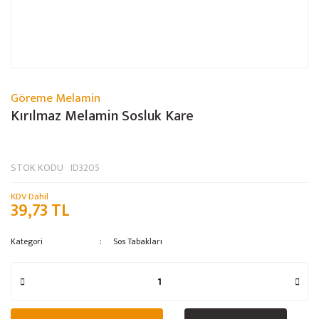
Göreme Melamin
Kırılmaz Melamin Sosluk Kare
STOK KODU
ID3205
KDV Dahil
39,73 TL
Kategori
Sos Tabakları