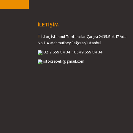
İLETİŞİM
İstoç İstanbul Toptancılar Çarşısı 2435.Sok 17.Ada
No:114 Mahmutbey Bağcılar/ İstanbul
0212 659 84 34 - 0549 659 84 34
istocsepeti@gmail.com