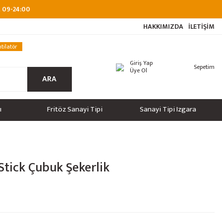
at 09-24:00
HAKKIMIZDA
İLETİŞİM
tilatör
Giriş Yap
Sepetim
Üye Ol
ARA
ı
Fritöz Sanayi Tipi
Sanayi Tipi Izgara
Stick Çubuk Şekerlik