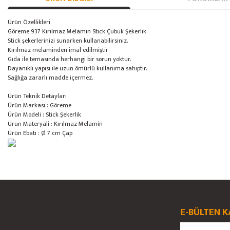
Ürün Özellikleri
Göreme 937 Kırılmaz Melamin Stick Çubuk Şekerlik
Stick şekerlerinizi sunarken kullanabilirsiniz.
Kırılmaz melaminden imal edilmiştir
Gıda ile temasında herhangi bir sorun yoktur.
Dayanıklı yapısı ile uzun ömürlü kullanıma sahiptir.
Sağlığa zararlı madde içermez.
Ürün Teknik Detayları
Ürün Markası : Göreme
Ürün Modeli : Stick Şekerlik
Ürün Materyali : Kırılmaz Melamin
Ürün Ebatı : Ø 7 cm Çap
Bu ürünün fiyat bilgisi, resim, ürün açıklamalarında ve diğer konularda yete
Görüş ve önerileriniz için teşekkür ederiz.
Ürün resmi kalitesiz, bozuk veya görüntülenemiyor.
E-BÜLTEN K
Ürün açıklamasında eksik bilgiler bulunuyor.