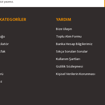
 KATEGORİLER
YARDIM
Bize Ulaşın
uğu
Toplu Alım Formu
tilatör
Banka Hesap Bilgilerimiz
Gönder
tfak
Sıkça Sorulan Sorular
Kullanım Şartları
Gizlilik Sözleşmesi
örü
Kişisel Verilerin Korunması
öz