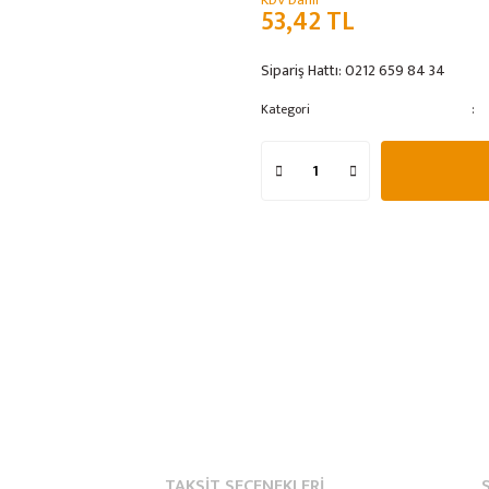
KDV Dahil
53,42 TL
Sipariş Hattı:
0212 659 84 34
Kategori
TAKSIT SEÇENEKLERI