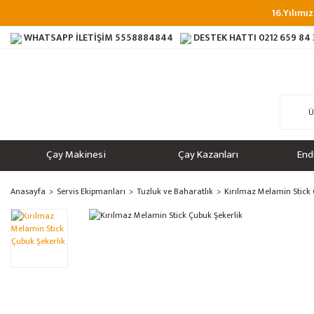
16.Yılımız
WHATSAPP İLETİŞİM
5558884844
DESTEK HATTI
0212 659 84
Çay Makinesi
Çay Kazanları
End
Anasayfa
Servis Ekipmanları
Tuzluk ve Baharatlık
Kırılmaz Melamin Stick 