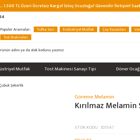
... 1.500 TL Üzeri Ücretsiz Kargo! İstoç Ucuzluğu! Güvenilir İletişim! Sa
 34
Popüler Aramalar:
Yufka Sacı
Endüstriyel Mutfak
Çay Kazanları
Van
Tost Makineleri
üstriyel Mutfak
Tost Makinesi Sanayi Tipi
Döner Ocağ
Çubuk Şekerlik
Göreme Melamin
Kırılmaz Melamin 
STOK KODU
ID5547