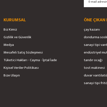
Ürün bilgilerinde hatalar bulunuyor.
Ürün fiyatı diğer sitelerden daha pahalı.
Bu ürüne benzer farklı alternatifler olmalı.
KURUMSAL
ÖNE ÇIKAN
Biz Kimiz
çay kazanı
Gizlilik ve Güvenlik
dondurma sosl
Medya
sanayi tipi van
Mesafeli Satış Sözleşmesi
endüstriyel mu
Tüketici Hakları - Cayma - İptal İade
tandır ocağı
Kişisel Veriler Politikası
tost makinesi
Bize Ulaşın
duvar vantilat
sanayi tipi frit