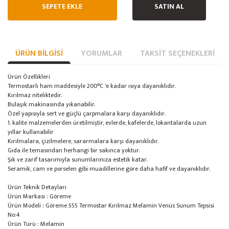
SEPETE EKLE
SATIN AL
ÜRÜN BILGISI
YORUMLAR
TAKSIT SEÇENEKLERI
Ürün Özellikleri
Termostarlı ham maddesiyle 200°C 'e kadar ısıya dayanıklıdır.
Kırılmaz niteliktedir.
Bulaşık makinasında yıkanabilir.
Özel yapısıyla sert ve güçlü çarpmalara karşı dayanıklıdır.
1. kalite malzemelerden üretilmiştir, evlerde, kafelerde, lokantalarda uzun
yıllar kullanabilir
Kırılmalara, çizilmelere, sararmalara karşı dayanıklıdır.
Gıda ile temasından herhangi bir sakınca yoktur.
Şık ve zarif tasarımıyla sunumlarınıza estetik katar.
Seramik, cam ve porselen gibi muadillerine göre daha hafif ve dayanıklıdır.
Ürün Teknik Detayları
Ürün Markası : Göreme
Ürün Modeli : Göreme 555 Termostar Kırılmaz Melamin Venüs Sunum Tepsisi
No:4
Ürün Türü : Melamin