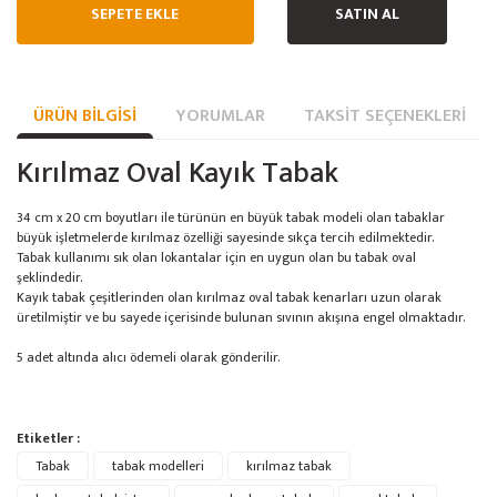
SEPETE EKLE
SATIN AL
ÜRÜN BILGISI
YORUMLAR
TAKSIT SEÇENEKLERI
Kırılmaz Oval Kayık Tabak
34 cm x 20 cm boyutları ile türünün en büyük tabak modeli olan tabaklar
büyük işletmelerde kırılmaz özelliği sayesinde sıkça tercih edilmektedir.
Tabak kullanımı sık olan lokantalar için en uygun olan bu tabak oval
şeklindedir.
Kayık tabak çeşitlerinden olan kırılmaz oval tabak kenarları uzun olarak
üretilmiştir ve bu sayede içerisinde bulunan sıvının akışına engel olmaktadır.
5 adet altında alıcı ödemeli olarak gönderilir.
Bu ürünün fiyat bilgisi, resim, ürün açıklamalarında ve diğer konularda
Etiketler :
yetersiz gördüğünüz noktaları öneri formunu kullanarak tarafımıza
Bu ürüne ilk yorumu siz yapın!
Tabak
tabak modelleri
Ürün hakkında henüz soru sorulmamış.
kırılmaz tabak
iletebilirsiniz.