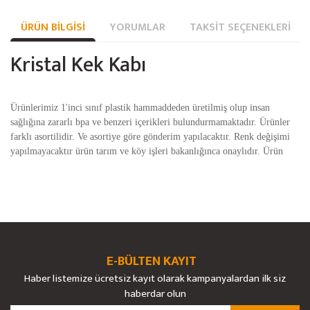
ÜRÜN BILGISI
YORUMLAR
TAKSIT SEÇENEKLERI
Kristal Kek Kabı
Ürünlerimiz 1'inci sınıf plastik hammaddeden üretilmiş olup insan
sağlığına zararlı bpa ve benzeri içerikleri bulundurmamaktadır. Ürünler
farklı asortilidir. Ve asortiye göre gönderim yapılacaktır. Renk değişimi
yapılmayacaktır ürün tarım ve köy işleri bakanlığınca onaylıdır. Ürün
Bu ürünün fiyat bilgisi, resim, ürün açıklamalarında ve diğer konularda
yetersiz gördüğünüz noktaları öneri formunu kullanarak tarafımıza
Bu ürüne ilk yorumu siz yapın!
Ürün hakkında henüz soru sorulmamış.
iletebilirsiniz.
Görüş ve önerileriniz için teşekkür ederiz.
E-BÜLTEN KAYIT
Yorum Yaz
Soru Sor
Haber listemize ücretsiz kayıt olarak kampanyalardan ilk siz
Ürün resmi kalitesiz, bozuk veya görüntülenemiyor.
haberdar olun
Ürün açıklamasında eksik bilgiler bulunuyor.