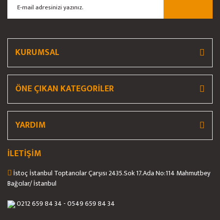
Ürün bilgilerinde hatalar bulunuyor.
Ürün fiyatı diğer sitelerden daha pahalı.
Bu ürüne benzer farklı alternatifler olmalı.
KURUMSAL
ÖNE ÇIKAN KATEGORİLER
Gönder
YARDIM
İLETİŞİM
İstoç İstanbul Toptancılar Çarşısı 2435.Sok 17.Ada No:114 Mahmutbey
Bağcılar/ İstanbul
0212 659 84 34 - 0549 659 84 34