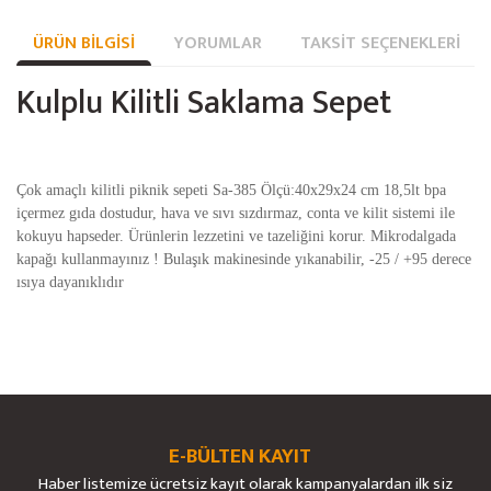
ÜRÜN BILGISI
YORUMLAR
TAKSIT SEÇENEKLERI
Kulplu Kilitli Saklama Sepet
Çok amaçlı kilitli piknik sepeti Sa-385 Ölçü:40x29x24 cm 18,5lt bpa
içermez gıda dostudur, hava ve sıvı sızdırmaz, conta ve kilit sistemi ile
kokuyu hapseder. Ürünlerin lezzetini ve tazeliğini korur. Mikrodalgada
kapağı kullanmayınız ! Bulaşık makinesinde yıkanabilir, -25 / +95 derece
ısıya dayanıklıdır
Bu ürünün fiyat bilgisi, resim, ürün açıklamalarında ve diğer konularda
yetersiz gördüğünüz noktaları öneri formunu kullanarak tarafımıza
Bu ürüne ilk yorumu siz yapın!
Ürün hakkında henüz soru sorulmamış.
iletebilirsiniz.
Görüş ve önerileriniz için teşekkür ederiz.
E-BÜLTEN KAYIT
Yorum Yaz
Soru Sor
Haber listemize ücretsiz kayıt olarak kampanyalardan ilk siz
Ürün resmi kalitesiz, bozuk veya görüntülenemiyor.