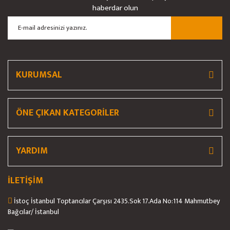
haberdar olun
Ürün açıklamasında eksik bilgiler bulunuyor.
Ürün bilgilerinde hatalar bulunuyor.
Ürün fiyatı diğer sitelerden daha pahalı.
Bu ürüne benzer farklı alternatifler olmalı.
KURUMSAL
ÖNE ÇIKAN KATEGORİLER
Gönder
YARDIM
İLETİŞİM
İstoç İstanbul Toptancılar Çarşısı 2435.Sok 17.Ada No:114 Mahmutbey
Bağcılar/ İstanbul