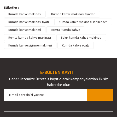
Bu ürünün fiyat bilgisi, resim, ürün açıklamalarında ve diğer konularda
Etiketler :
yetersiz gördüğünüz noktaları öneri formunu kullanarak tarafımıza
Bu ürüne ilk yorumu siz yapın!
Kumda kahve makinası
Ürün hakkında henüz soru sorulmamış.
Kumda kahve makinası fiyatları
iletebilirsiniz.
Görüş ve önerileriniz için teşekkür ederiz.
Kumda kahve makinasi fiyatı
Kumda kahve makinası sahibinden
Kumda kahve makinesi
Remta kumda kahve
Yorum Yaz
Soru Sor
Ürün resmi kalitesiz, bozuk veya görüntülenemiyor.
Remta kumda kahve makinası
Bakır kumda kahve makinası
Ürün açıklamasında eksik bilgiler bulunuyor.
Kumda kahve pişirme makinesi
Kumda kahve ocağı
Ürün bilgilerinde hatalar bulunuyor.
Ürün fiyatı diğer sitelerden daha pahalı.
Bu ürüne benzer farklı alternatifler olmalı.
E-BÜLTEN KAYIT
Haber listemize ücretsiz kayıt olarak kampanyalardan ilk siz
haberdar olun
Gönder