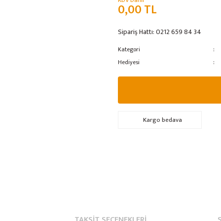
KDV Dahil
0,00 TL
Sipariş Hattı:
0212 659 84 34
Kategori
Hediyesi
Kargo bedava
TAKSIT SEÇENEKLERI