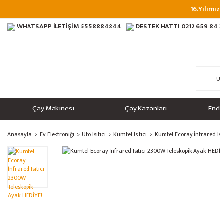
16.Yılımız
WHATSAPP İLETİŞİM
5558884844
DESTEK HATTI
0212 659 84
Çay Makinesi
Çay Kazanları
End
Anasayfa
Ev Elektroniği
Ufo Isıtıcı
Kumtel Isıtıcı
Kumtel Ecoray İnfrared I