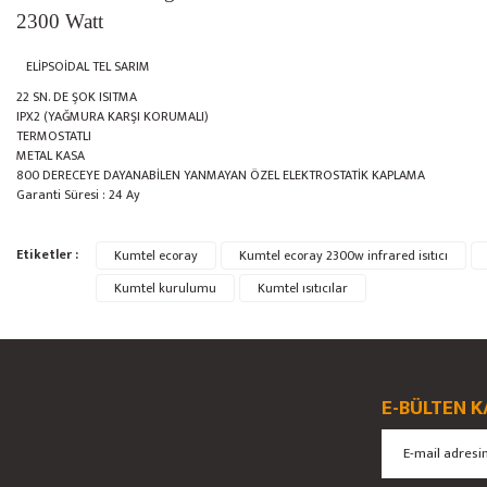
2300 Watt
ELİPSOİDAL TEL SARIM
22 SN. DE ŞOK ISITMA
IPX2 (YAĞMURA KARŞI KORUMALI)
TERMOSTATLI
METAL KASA
800 DERECEYE DAYANABİLEN YANMAYAN ÖZEL ELEKTROSTATİK KAPLAMA
Garanti Süresi : 24 Ay
Bu ürünün fiyat bilgisi, resim, ürün açıklamalarında ve diğer konularda yete
Etiketler :
Kumtel ecoray
Kumtel ecoray 2300w infrared isıtıcı
Görüş ve önerileriniz için teşekkür ederiz.
Kumtel kurulumu
Kumtel ısıtıcılar
Ürün resmi kalitesiz, bozuk veya görüntülenemiyor.
Ürün açıklamasında eksik bilgiler bulunuyor.
Ürün bilgilerinde hatalar bulunuyor.
E-BÜLTEN K
Ürün fiyatı diğer sitelerden daha pahalı.
Bu ürüne benzer farklı alternatifler olmalı.