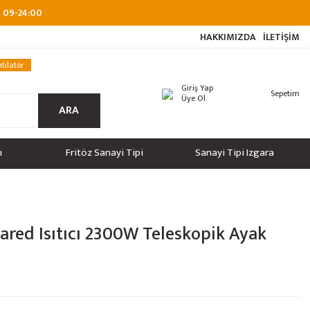
at 09-24:00
HAKKIMIZDA
İLETİŞİM
tilatör
Giriş Yap
Sepetim
Üye Ol
ARA
ı
Fritöz Sanayi Tipi
Sanayi Tipi Izgara
ared Isıtıcı 2300W Teleskopik Ayak