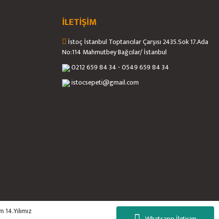
İLETİŞİM
İstoç İstanbul Toptancılar Çarşısı 2435.Sok 17.Ada
No:114 Mahmutbey Bağcılar/ İstanbul
0212 659 84 34 - 0549 659 84 34
istocsepeti@gmail.com
m 14.Yılımız
Whatsapp İletişim