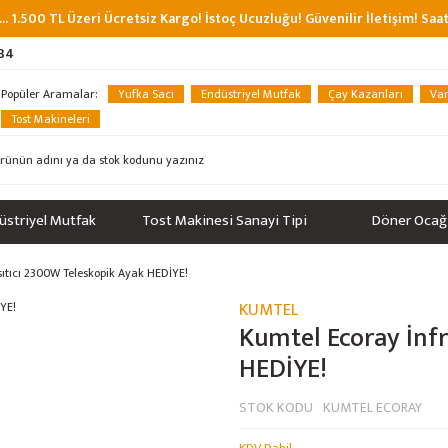
... 1.500 TL Üzeri Ücretsiz Kargo! İstoç Ucuzluğu! Güvenilir İletişim! Sa
 34
Popüler Aramalar:
Yufka Sacı
Endüstriyel Mutfak
Çay Kazanları
Van
Tost Makineleri
üstriyel Mutfak
Tost Makinesi Sanayi Tipi
Döner Ocağ
sıtıcı 2300W Teleskopik Ayak HEDİYE!
KUMTEL
Kumtel Ecoray İnfr
HEDİYE!
STOK KODU
KUMTEL ECORAY