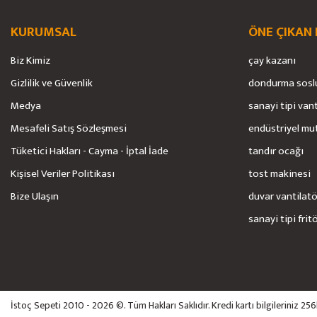
KURUMSAL
ÖNE ÇIKAN
Biz Kimiz
çay kazanı
Gizlilik ve Güvenlik
dondurma sosl
Medya
sanayi tipi van
Mesafeli Satış Sözleşmesi
endüstriyel mu
Tüketici Hakları - Cayma - İptal İade
tandır ocağı
Kişisel Veriler Politikası
tost makinesi
Bize Ulaşın
duvar vantilat
sanayi tipi frit
İstoç Sepeti 2010 - 2026 ©. Tüm Hakları Saklıdır. Kredi kartı bilgileriniz 25