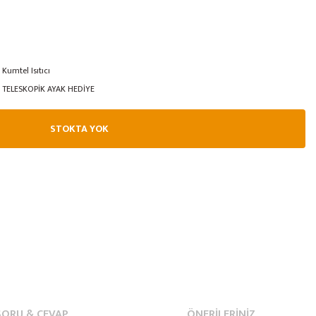
Kumtel Isıtıcı
TELESKOPİK AYAK HEDİYE
STOKTA YOK
SORU & CEVAP
ÖNERILERINIZ