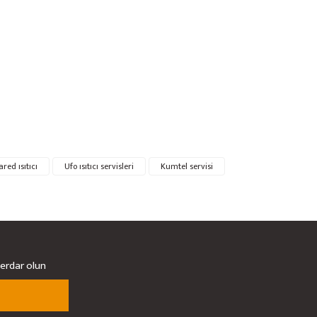
red ısıtıcı
Ufo ısıtıcı servisleri
Kumtel servisi
berdar olun