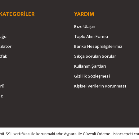
 KATEGORİLER
YARDIM
Bize Ulaşın
Gönder
uğu
Toplu Alım Formu
tilatör
Banka Hesap Bilgilerimiz
tfak
Sıkça Sorulan Sorular
Kullanım Şartları
Gizlilik Sözleşmesi
örü
Kişisel Verilerin Korunması
öz
6bit SSL sertifikası ile korunmaktadır. Aypara İle Güvenli Ödeme.. İstocsepeti.co