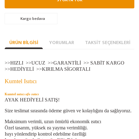
Kargo bedava
ÜRÜN BILGISI
YORUMLAR
TAKSIT SEÇENEKLERI
>>HIZLI >>UCUZ >>GARANTİLİ >> SABİT KARGO
>>HEDİYELİ >>KIRILMA SİGORTALI
Kumtel Isıtıcı
Kumtel ısıtıcı
ufo ısıtıcı
AYAK HEDİYELİ SATIŞ!
Size teslimat sırasında ödeme güven ve kolaylığını da sağlıyoruz.
Maksimum verimli, uzun ömürlü ekonomik ısıtıcı
Özel tasarım, yüksek ısı yayma verimliliği.
Isıyı yönlendirip kontrol edebilme özelliği