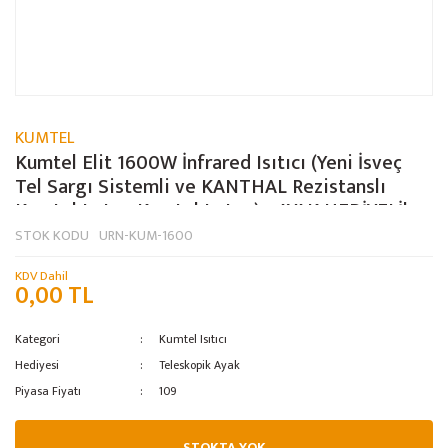
KUMTEL
Kumtel Elit 1600W İnfrared Isıtıcı (Yeni İsveç
Tel Sargı Sistemli ve KANTHAL Rezistanslı
Kumtel Isıtıcı Kumtel Isıtıcı)+ AYAK HEDİYELİ!
STOK KODU
URN-KUM-1600
KDV Dahil
0,00 TL
Kategori
Kumtel Isıtıcı
Hediyesi
Teleskopik Ayak
Piyasa Fiyatı
109
STOKTA YOK