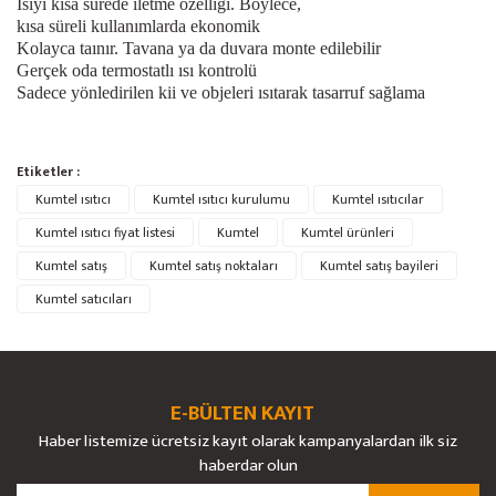
Isıyı kısa sürede iletme özelliği. Böylece,
kısa süreli kullanımlarda ekonomik
Kolayca taınır. Tavana ya da duvara monte edilebilir
Gerçek oda termostatlı ısı kontrolü
Sadece yönledirilen kii ve objeleri ısıtarak tasarruf sağlama
Bu ürünün fiyat bilgisi, resim, ürün açıklamalarında ve diğer konularda
Etiketler :
yetersiz gördüğünüz noktaları öneri formunu kullanarak tarafımıza
Bu ürüne ilk yorumu siz yapın!
Kumtel ısıtıcı
Ürün hakkında henüz soru sorulmamış.
Kumtel ısıtıcı kurulumu
Kumtel ısıtıcılar
iletebilirsiniz.
Görüş ve önerileriniz için teşekkür ederiz.
Kumtel ısıtıcı fiyat listesi
Kumtel
Kumtel ürünleri
Kumtel satış
Kumtel satış noktaları
Kumtel satış bayileri
Yorum Yaz
Soru Sor
Ürün resmi kalitesiz, bozuk veya görüntülenemiyor.
Kumtel satıcıları
Ürün açıklamasında eksik bilgiler bulunuyor.
Ürün bilgilerinde hatalar bulunuyor.
Ürün fiyatı diğer sitelerden daha pahalı.
E-BÜLTEN KAYIT
Bu ürüne benzer farklı alternatifler olmalı.
Haber listemize ücretsiz kayıt olarak kampanyalardan ilk siz
haberdar olun