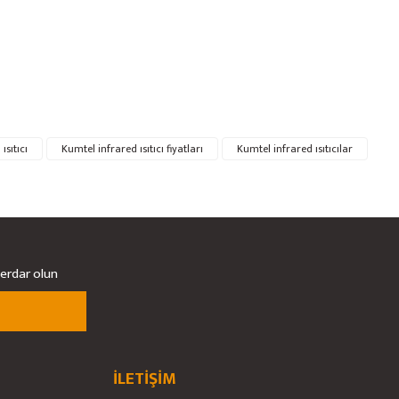
ısıtıcı
Kumtel infrared ısıtıcı fiyatları
Kumtel infrared ısıtıcılar
berdar olun
İLETİŞİM