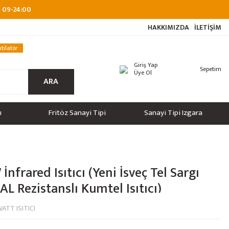
at 09-24:00
HAKKIMIZDA
İLETİŞİM
tilatör
Giriş Yap
Sepetim
Üye Ol
ARA
ı
Fritöz Sanayi Tipi
Sanayi Tipi Izgara
nfrared Isıtıcı (Yeni İsveç Tel Sargı
L Rezistanslı Kumtel Isıtıcı)
ATT ISITICI