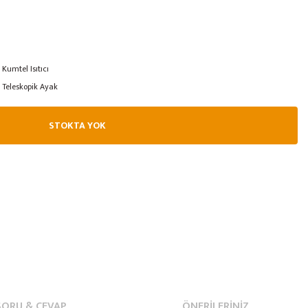
Kumtel Isıtıcı
Teleskopik Ayak
STOKTA YOK
SORU & CEVAP
ÖNERILERINIZ