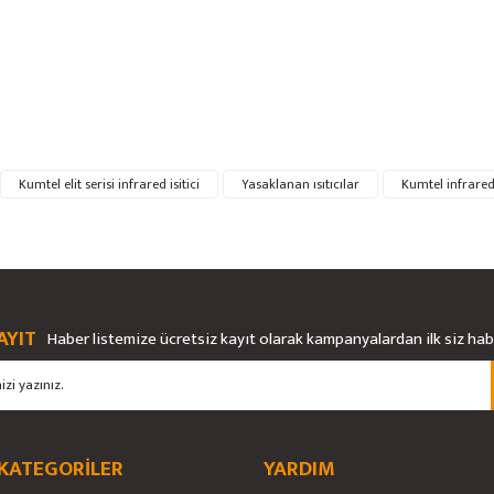
rsiz gördüğünüz noktaları öneri formunu kullanarak tarafımıza iletebilirsiniz.
Kumtel elit serisi infrared isitici
Yasaklanan ısıtıcılar
Kumtel infrared 
Bu ürüne ilk yorumu siz yapın!
Ürün hakkında henüz soru sorulmamış.
Yorum Yaz
Soru Sor
AYIT
Haber listemize ücretsiz kayıt olarak kampanyalardan ilk siz ha
 KATEGORİLER
YARDIM