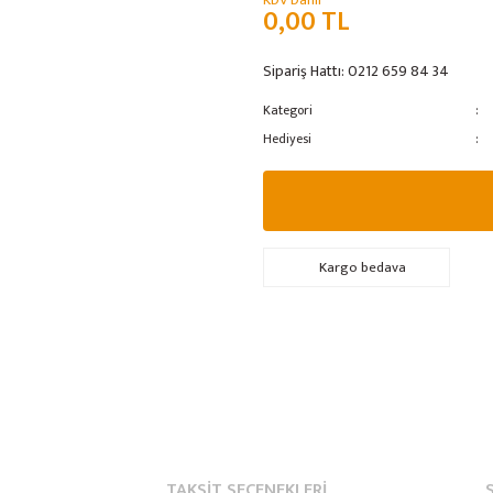
KDV Dahil
0,00 TL
Sipariş Hattı:
0212 659 84 34
Kategori
Hediyesi
Kargo bedava
TAKSIT SEÇENEKLERI