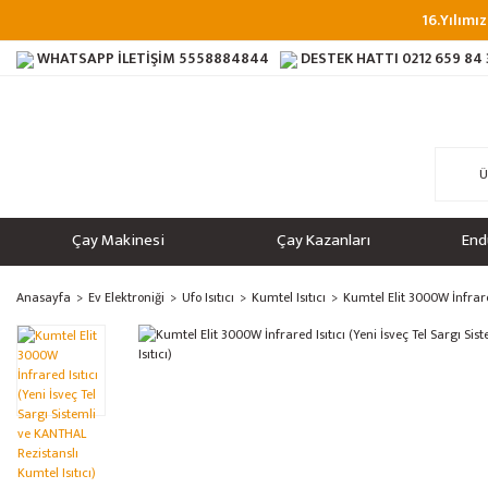
16.Yılımız
WHATSAPP İLETİŞİM
5558884844
DESTEK HATTI
0212 659 84
Çay Makinesi
Çay Kazanları
End
Anasayfa
Ev Elektroniği
Ufo Isıtıcı
Kumtel Isıtıcı
Kumtel Elit 3000W İnfrared