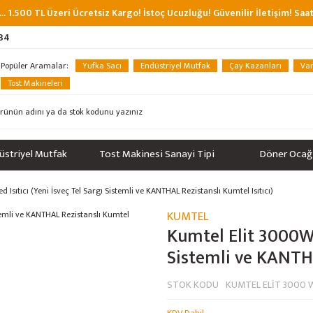
... 1.500 TL Üzeri Ücretsiz Kargo! İstoç Ucuzluğu! Güvenilir İletişim! Sa
 34
Popüler Aramalar:
Yufka Sacı
Endüstriyel Mutfak
Çay Kazanları
Van
Tost Makineleri
üstriyel Mutfak
Tost Makinesi Sanayi Tipi
Döner Ocağ
 Isıtıcı (Yeni İsveç Tel Sargı Sistemli ve KANTHAL Rezistanslı Kumtel Isıtıcı)
KUMTEL
Kumtel Elit 3000W İ
Sistemli ve KANTHA
STOK KODU
KUMTEL ELİT 3000 W