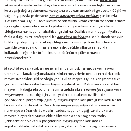
nar suyu
ile lekelenmesi gibi benzer sorunlar çıkabilmektedir.
Maskot nar
sıkma makinası
ile narları ikeye bölerek sıkma haznesine yerleştirmemiz ve
kolu aşağı doğru çekmemez
nar suyu
nu elde etmemize kafi gelecektir. Güçlü ve
sağlam yapısıyla profesyonel
nar ve narenciye sıkma makinası
yardımıyla
sıktığımız nar suyunu sevdiklerimize rahatlıkla ikram edebilir ve çocuklarımız
için sağlık deposu olan narın faydalarından yararlanmaları için sıkmış
olduğumuz nar suyunu rahatlıkla içirebiliriz. Özellikle narın uygun fiyatlı ve
fazla olduğu bu yıl profesyonel bir
nar sıkma makinası
na sahip olmak her evin
hakkı diye düşünüyoruz. Almış olduğumuz ürünün yerli üretim olması ve
özellikle piyasadaki çin malları gibi aylık değilde yıllarca rahatlıkla
kullanabileceğiniz bir ürün olması bu ürünün popüler olmasını
desteklemektedir.
Maskot Meyve sıkacakları genel anlamda bir çok narenciye ve meyveyi
sıkmanıza olanak sağlamaktadır. Sıkılan meyvelerin tortularının elektronik
meyve sıkacakları gibi bardağa yani sıkılan meyve suyuna karışmaması en
çok tercih edilme sebeplerinin başında gelmektedir. Katı meyve sıkacakları
meyvenin kabuğunda bulunan acımsı tadıda sıkılan
narenciye suyu
na veya
meyve suyu
na aktardığı için ve meyvelerin tortularını özellikle de
çekirdeklerini parçalayıp (öğütüp)
meyve suyu
na karıştırdığı için kötü bir tat
bırakmaktadır damakta. Oysa
kollu meyve sıkacakları
katı meyveleri ve
narenciyeleri (nar vb. de olabilir) sadece suyunun aşağı tarafa akarak
meyvenin gerçek suyunun elde edilmesine olanak sağlamaktadır.
Çekirdekelerin ve kabuk parçalarının
meyve suyu
na karışmasını
engellemektedir, çekirdekleri zaten parçalamadığı için aşağı inen meyve