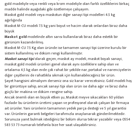
gold madeliyle veya renkli veya krom modeliyle olan farklı özelliklerini birkaç
madde halinde aşağıdaki gibi özetlemeye çalışayım.
Maskot gold modeli veya maskotun diğer sanayi tipi modelleri 4.5 kg
ağırlığında
Maskot M-CU modeli 7.5 kg yani boyut ve hacim olarak onlardan biraz daha
büyük
Maskot gold
modelinde altın sarısı kullanılarak biraz daha estetik bir
görünüm kazandırılmış.
Maskot M-CU 7.5 Kg olan üründe ise tamamen sanayi tipi üzerine kurulu bir
sistem kullanılmış ve döküm rengi kullanılmıştır.
Maskot sanayi tipi
olarak geçen, maskot ay modeli, maskot boyalı sanayi,
maskot gold modeli ürünleri genel olarak aynı özelliklere sahip olan ve
ortalama 4,5 kg olan evde çok rahat bir şekilde nar, portakal ve narenciyelerin
diğer çeşitlerini de rahatlıkla sıkmak için kullanabileceğiniz bir ürün.
Şayet hangisini almalıyım derseniz ona siz karar vereceksiniz. Gold modeli hoş
bir görüntüye sahip, ancak sanayi tipi olan ürün ise daha ağır ve biraz daha
güçlü bir makina ve döküm rengine sahip.
Ancak önemli olan en büyük etken şu, Maskot meyve sıkacakları 60 yıldan
fazladır bu ürünlerin üretimi yapan ve profesyonel olarak çalışan bir firmaya
ait ürünler. Yani ürünlerin tamamının yedek parça desteği ve 5 yıl garantisi
var. Ürünlerin garanti belgeleri tarafımızla onaylanarak gönderilmektedir.
Sorunuza yanıt bulmak istediğiniz bir bölüm olursa tekrar yazabilir veya 0554
583 53 73 numaralı telefonla bize her saat ulaşabilirsiniz.
Ar yıldız portakal
sıkacağı, döküm ar yıldız narenciye sıkacağı, nar sıkacağı ar yıldız, aryıldız meyve
presi ve kollu sıkma makinası online satış sitesi