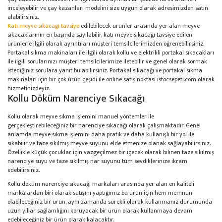
inceleyebilir ve çay kazanları modelini size uygun olarak adresimizden satın
alabilirsiniz.
Katı meyve sıkacağı tavsiye
edilebilecek ürünler arasında yer alan meyve
sıkacaklarının en başında sayılabilir, katı meyve sıkacağı tavsiye edilen
ürünlerle ilgili olarak ayrıntıları müşteri temsilcilerimizden öğrenebilirsiniz.
Portakal sıkma makinaları ile ilgili olarak kollu ve elektrikli portakal sıkacakları
ile ilgili sorularınızı müşteri temsilcilerimize iletebilir ve genel olarak sormak
istediğiniz sorulara yanıt bulabilirsiniz. Portakal sıkacağı ve portakal sıkma
makinaları için bir çok ürün çeşidi ile online satış noktası istocsepeti.com olarak
hizmetinizdeyiz.
Kollu Döküm Narenciye Sıkacağı
Kollu olarak meyve sıkma işlemini manuel yöntemler ile
gerçekleştirebileceğiniz bir narenciye sıkacağı olarak çalışmaktadır. Genel
anlamda meyve sıkma işlemini daha pratik ve daha kullanışlı bir yol ile
sıkabilir ve taze sıkılmış meyve suyunu elde etmenize olanak sağlayabilirsiniz.
Özellikle küçük çocuklar için vazgeçilmez bir içecek olarak bilinen taze sıkılmış
narenciye suyu ve taze sıkılmış nar suyunu tüm sevdiklerinize ikram
edebilirsiniz.
Kollu döküm narenciye sıkacağı markaları arasında yer alan en kaliteli
markalardan biri olarak satışını yaptığımız bu ürün için hem memnun
olabileceğiniz bir ürün, aynı zamanda sürekli olarak kullanmanız durumunda
uzun yıllar sağlamlığını koruyacak bir ürün olarak kullanmaya devam
edebileceğiniz bir ürün olarak kalacaktır.