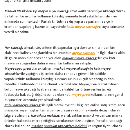
suyuna karışma imkanı yoktur.
Manuel Klasik eski tip meyve suyu sıkacağı
veya
kollu narenciye sıkacağı
olarak
da bilinen bu ürünler kullanım kolaylığı yanında basit şekilde temizlenme
imkanıda sunmaktadır. Parlak kir tutmaz dış yapısı ve paslanmaz çelik
kromdan yapılan iç hazneleri sayesinde
kollu meyve sıkacağı
nı suya tutmanız
yeterli olacaktır.
Nar sıkacağı
almak isteyenlerin ilk yapmaları gereken tercihlerinden biri
olabilecek kalite ve sağlamlıkta bir üründür.
Meyve sıkacağı
ile ilgili olarak akla
ilk gelen markalar arasında yer alan
maskot meyve sıkacağı
bir çok katı
meyve sıkacağından daha elverişli bir kullanıma sahiptir.
Meyve suyu presi
olarak bilinen
maskot meyve sıkacağı
ile
katı meyve
sıkacakları
ile yaptığınız işlemleri daha rahat ve güvenli bir şekilde
yapabilirsiniz. Kullanım kolaylığı sunması ürünü küçük bir çocuğun dahi
rahatlıkla kullanabilmesine olanak vermektedir.
Meyve presi
olarak bilinen
kollu meyve sıkacağı fiyatları arasında kaliteli bir ürüne verilen ücreti
fazlasıyla hak ettiği düşüncesinde olan katı
meyve presi
kullanıcılarının genel
düşünceleri arasında yer almaktadır.
Kollu narenciye sıkacağı
ile ilgili olarak ayrıntılı bilgilere online satış sitemizden
ulaşabilir veya müşteri temsilcimize ulaşarak ürün hakkında detaylı olarak
bilgi alabilirsiniz.
Nar sıkma makinası
olarak satılan maskot ve cancan marka
ürünler hakkında merak ettiğiniz sorularınızı bize ulaştırın. Portakal sıkacağı
olarak kullanılan
maskot portakal sıkacakları indirimli
ve uygun fiyatlı olarak