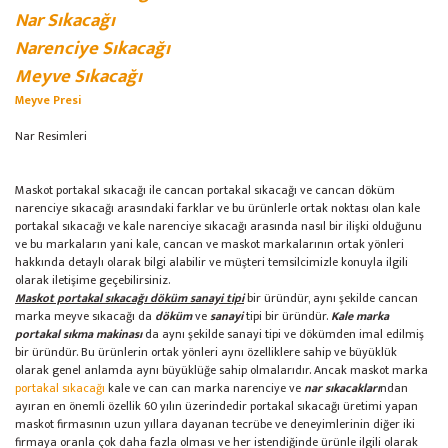
Nar Sıkacağı
Narenciye Sıkacağı
Meyve Sıkacağı
Meyve Presi
Nar Resimleri
Maskot portakal sıkacağı ile cancan portakal sıkacağı ve cancan döküm
narenciye sıkacağı arasındaki farklar ve bu ürünlerle ortak noktası olan kale
portakal sıkacağı ve kale narenciye sıkacağı arasında nasıl bir ilişki olduğunu
ve bu markaların yani kale, cancan ve maskot markalarının ortak yönleri
hakkında detaylı olarak bilgi alabilir ve müşteri temsilcimizle konuyla ilgili
olarak iletişime geçebilirsiniz.
Maskot portakal sıkacağı döküm sanayi tipi
bir üründür, aynı şekilde cancan
marka meyve sıkacağı da
döküm
ve
sanayi
tipi bir üründür.
Kale marka
portakal sıkma makinası
da aynı şekilde sanayi tipi ve dökümden imal edilmiş
bir üründür. Bu ürünlerin ortak yönleri aynı özelliklere sahip ve büyüklük
olarak genel anlamda aynı büyüklüğe sahip olmalarıdır. Ancak maskot marka
portakal sıkacağı
kale ve can can marka narenciye ve
nar sıkacakları
ndan
ayıran en önemli özellik 60 yılın üzerindedir portakal sıkacağı üretimi yapan
maskot firmasının uzun yıllara dayanan tecrübe ve deneyimlerinin diğer iki
firmaya oranla çok daha fazla olması ve her istendiğinde ürünle ilgili olarak