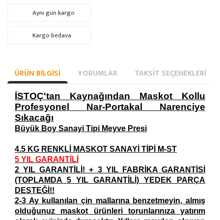
Aynı gün kargo
Kargo bedava
ÜRÜN BILGISI
YORUMLAR
TAKSIT SEÇENEKLERI
İSTOÇ'tan Kaynağından Maskot Kollu
Profesyonel Nar-Portakal Narenciye
Sıkacağı
Büyük Boy Sanayi Tipi Meyve Presi
4.5 KG RENKLİ MASKOT SANAYİ TİPİ M-ST
5 YIL GARANTİLİ
2 YIL GARANTİLİ! + 3 YIL FABRİKA GARANTİSİ
(TOPLAMDA 5 YIL GARANTİLİ) YEDEK PARÇA
DESTEĞİ!!
2-3 Ay kullanılan çin mallarına benzetmeyin, almış
olduğunuz maskot ürünleri torunlarınıza yatırım