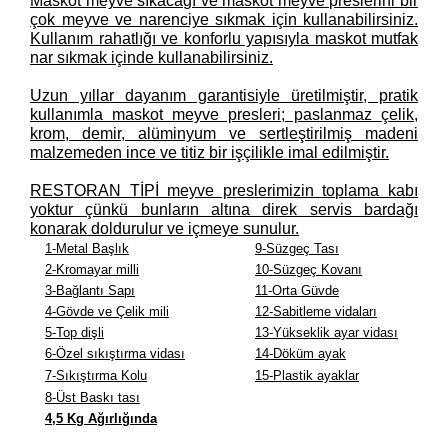
Maskot meyve sıkacağı ve maskot meyve preslerini bir
çok meyve ve narenciye sıkmak için kullanabilirsiniz.
Kullanım rahatlığı ve konforlu yapısıyla maskot mutfak
nar sıkmak içinde kullanabilirsiniz.
Uzun yıllar dayanım garantisiyle üretilmiştir, pratik
kullanımla maskot meyve presleri; paslanmaz çelik,
krom, demir, alüminyum ve sertleştirilmiş madeni
malzemeden ince ve titiz bir işçilikle imal edilmiştir.
RESTORAN TİPİ meyve preslerimizin toplama kabı
yoktur çünkü bunların altına direk servis bardağı
konarak doldurulur ve içmeye sunulur.
1-Metal Başlık
9-Süzgeç Tası
2-Kromayar milli
10-Süzgeç Kovanı
3-Bağlantı Sapı
11-Orta Güvde
4-Gövde ve Çelik mili
12-Sabitleme vidaları
5-Top dişli
13-Yükseklik ayar vidası
6-Özel sıkıştırma vidası
14-Döküm ayak
7-Sıkıştırma Kolu
15-Plastik ayaklar
8-Üst Baskı tası
4,5 Kg Ağırlığında