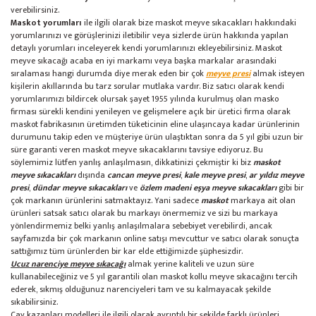
verebilirsiniz.
Maskot yorumları
ile ilgili olarak bize maskot meyve sıkacakları hakkındaki
yorumlarınızı ve görüşlerinizi iletibilir veya sizlerde ürün hakkında yapılan
detaylı yorumları inceleyerek kendi yorumlarınızı ekleyebilirsiniz. Maskot
meyve sıkacağı acaba en iyi markamı veya başka markalar arasındaki
sıralaması hangi durumda diye merak eden bir çok
meyve presi
almak isteyen
kişilerin akıllarında bu tarz sorular mutlaka vardır. Biz satıcı olarak kendi
yorumlarımızı bildircek olursak şayet 1955 yılında kurulmuş olan masko
firması sürekli kendini yenileyen ve gelişmelere açık bir üretici firma olarak
maskot fabrikasının üretimden tüketicinin eline ulaşıncaya kadar ürünlerinin
durumunu takip eden ve müşteriye ürün ulaştıktan sonra da 5 yıl gibi uzun bir
süre garanti veren maskot meyve sıkacaklarını tavsiye ediyoruz. Bu
söylemimiz lütfen yanlış anlaşılmasın, dikkatinizi çekmiştir ki biz
maskot
meyve sıkacakları
dışında
cancan meyve presi
,
kale meyve presi
,
ar yıldız meyve
presi
,
dündar meyve sıkacakları
ve
özlem madeni eşya meyve sıkacakları
gibi bir
çok markanın ürünlerini satmaktayız. Yani sadece
maskot
markaya ait olan
ürünleri satsak satıcı olarak bu markayı önermemiz ve sizi bu markaya
yönlendirmemiz belki yanlış anlaşılmalara sebebiyet verebilirdi, ancak
sayfamızda bir çok markanın online satışı mevcuttur ve satıcı olarak sonuçta
sattığımız tüm ürünlerden bir kar elde ettiğimizde şüphesizdir.
Ucuz narenciye meyve sıkacağı
almak yerine kaliteli ve uzun süre
kullanabileceğiniz ve 5 yıl garantili olan maskot kollu meyve sıkacağını tercih
ederek, sıkmış olduğunuz narenciyeleri tam ve su kalmayacak şekilde
sıkabilirsiniz.
Çay kazanları modelleri ile ilgili olarak ayrıntılı bir şekilde farklı ürünleri