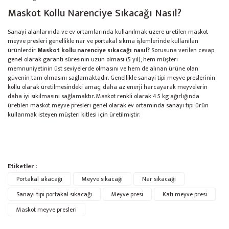
Maskot Kollu Narenciye Sıkacağı Nasıl?
Sanayi alanlarında ve ev ortamlarında kullanılmak üzere üretilen maskot
meyve presleri genellikle nar ve portakal sıkma işlemlerinde kullanılan
ürünlerdir.
Maskot kollu narenciye sıkacağı nasıl?
Sorusuna verilen cevap
genel olarak garanti süresinin uzun olması (5 yıl), hem müşteri
memnuniyetinin üst seviyelerde olmasını ve hem de alınan ürüne olan
güvenin tam olmasını sağlamaktadır. Genellikle sanayi tipi meyve preslerinin
kollu olarak üretilmesindeki amaç, daha az enerji harcayarak meyvelerin
daha iyi sıkılmasını sağlamaktır. Maskot renkli olarak 4.5 kg ağırlığında
üretilen maskot meyve presleri genel olarak ev ortamında sanayi tipi ürün
kullanmak isteyen müşteri kitlesi için üretilmiştir.
Bu ürünün fiyat bilgisi, resim, ürün açıklamalarında ve diğer konularda
Etiketler :
yetersiz gördüğünüz noktaları öneri formunu kullanarak tarafımıza
Portakal sıkacağı
Ürün hakkında henüz soru sorulmamış.
Meyve sıkacağı
Nar sıkacağı
iletebilirsiniz.
Görüş ve önerileriniz için teşekkür ederiz.
Sanayi tipi portakal sıkacağı
Meyve presi
Katı meyve presi
Kıbrıstan Teşekkürler
Maskot meyve presleri
Soru Sor
siparişim 2 gün içinde elime geçti. ben kıbrıs da yaşıyorum ama
Ürün resmi kalitesiz, bozuk veya görüntülenemiyor.
ankarada kaynımın adresini verdim. Ürünü teslim almışlar ve ürünü çok