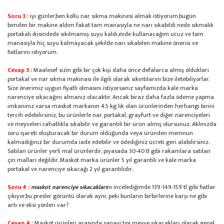
Soru 3 :
iyi günler,ben kollu nar sıkma makinesi almak istiyorum,bugün
bimden bir makine aldım fakat tam manasıyla ne narı sıkabildi nede sıkmalık
portakalı ikisindede sıkılmamış suyu kaldı,evde kullanacağım ucuz ve tam
manasıyla hiç suyu kalmayacak şekilde narı sıkabilen makine önerisi ve
fiatlarını istiyorum.
Cevap 3 :
Maalesef sizin gibi bir çok kişi daha önce defalarca almış oldukları
portakal ve nar sıkma makinası ile ilgili olarak sıkıntılarını bize iletebiliyorlar.
Size önerimiz uygun fiyatlı olmasını istiyorsanız sayfamızda kale marka
narenciye sıkacağını almanız olacaktır. Ancak biraz daha fazla ödeme yapma
imkanınız varsa maskot markanın 4.5 kg lık olan ürünlerinden herhangi birini
tercih edebilirsiniz, bu ürünlerle nar, portakal, grayfurt ve diğer narenciyeleri
ve meyveleri rahatlıkla sıkabilir ve garantili bir ürün almış olursunuz. Aklınızda
soru işareti oluşturacak bir durum olduğunda veya üründen memnun
kalmadığınız bir durumda iade edebilir ve ödediğiniz ücreti geri alabilirsiniz.
Satılan ürünler yerli mal ürünlerdir, piyasada 30-40 tl gibi rakamlara satılan
çin malları değildir. Maskot marka ürünler 5 yıl garantili ve kale marka
portakal ve narenciye sıkacağı 2 yıl garantilidir.
Soru 4 :
maskot narenciye sıkacakları
nı incelediğimde 139-149-159 tl gibi fiatlar
çıkıyor,bu presler görüntü olarak aynı, peki bunların birbirlerine karşı ne gibi
artı ve eksi yönleri var?
Cevap 4 :
Maskot ürünleri arasında sanayi tipi meyve sıkacakları olarak genel