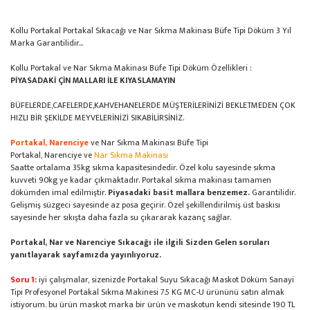
Kollu Portakal Portakal Sıkacağı ve Nar Sıkma Makinası Büfe Tipi Döküm 3 Yıl
Marka Garantilidir...
Kollu Portakal ve Nar Sıkma Makinası Büfe Tipi Döküm Özellikleri :
PİYASADAKİ ÇİN MALLARI İLE KIYASLAMAYIN
BÜFELERDE,CAFELERDE,KAHVEHANELERDE MÜŞTERİLERİNİZİ BEKLETMEDEN ÇOK
HIZLI BİR ŞEKİLDE MEYVELERİNİZİ SIKABİLİRSİNİZ.
Portakal, Narenciye
ve Nar Sıkma Makinası Büfe Tipi
Portakal, Narenciye ve
Nar Sıkma Makinası
Saatte ortalama 35kg sıkma kapasitesindedir. Özel kolu sayesinde sıkma
kuvveti 90kg ye kadar çıkmaktadır. Portakal sıkma makinası tamamen
dökümden imal edilmiştir.
Piyasadaki basit mallara benzemez.
Garantilidir.
Gelişmiş süzgeci sayesinde az posa geçirir. Özel şekillendirilmiş üst baskısı
sayesinde her sıkışta daha fazla su çıkararak kazanç sağlar.
Portakal, Nar ve Narenciye Sıkacağı ile ilgili Sizden Gelen soruları
yanıtlayarak sayfamızda yayınlıyoruz.
Soru 1:
iyi çalışmalar, sizenizde Portakal Suyu Sıkacağı Maskot Döküm Sanayi
Tipi Profesyonel Portakal Sıkma Makinesi 7.5 KG MC-U ürününü satın almak
istiyorum. bu ürün maskot marka bir ürün ve maskotun kendi sitesinde 190 TL