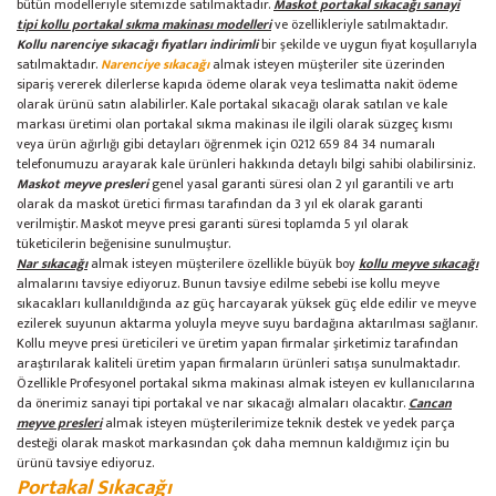
bütün modelleriyle sitemizde satılmaktadır.
Maskot portakal sıkacağı sanayi
tipi kollu portakal sıkma makinası modelleri
ve özellikleriyle satılmaktadır.
Kollu narenciye sıkacağı fiyatları indirimli
bir şekilde ve uygun fiyat koşullarıyla
satılmaktadır.
Narenciye sıkacağı
almak isteyen müşteriler site üzerinden
sipariş vererek dilerlerse kapıda ödeme olarak veya teslimatta nakit ödeme
olarak ürünü satın alabilirler. Kale portakal sıkacağı olarak satılan ve kale
markası üretimi olan portakal sıkma makinası ile ilgili olarak süzgeç kısmı
veya ürün ağırlığı gibi detayları öğrenmek için 0212 659 84 34 numaralı
telefonumuzu arayarak kale ürünleri hakkında detaylı bilgi sahibi olabilirsiniz.
Maskot meyve presleri
genel yasal garanti süresi olan 2 yıl garantili ve artı
olarak da maskot üretici firması tarafından da 3 yıl ek olarak garanti
verilmiştir. Maskot meyve presi garanti süresi toplamda 5 yıl olarak
tüketicilerin beğenisine sunulmuştur.
Nar sıkacağı
almak isteyen müşterilere özellikle büyük boy
kollu meyve sıkacağı
almalarını tavsiye ediyoruz. Bunun tavsiye edilme sebebi ise kollu meyve
sıkacakları kullanıldığında az güç harcayarak yüksek güç elde edilir ve meyve
ezilerek suyunun aktarma yoluyla meyve suyu bardağına aktarılması sağlanır.
Kollu meyve presi üreticileri ve üretim yapan firmalar şirketimiz tarafından
araştırılarak kaliteli üretim yapan firmaların ürünleri satışa sunulmaktadır.
Özellikle Profesyonel portakal sıkma makinası almak isteyen ev kullanıcılarına
da önerimiz sanayi tipi portakal ve nar sıkacağı almaları olacaktır.
Cancan
meyve presleri
almak isteyen müşterilerimize teknik destek ve yedek parça
desteği olarak maskot markasından çok daha memnun kaldığımız için bu
ürünü tavsiye ediyoruz.
Portakal Sıkacağı