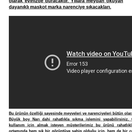
olarak evinizde duracaktır. Yıllara meydan okuyan
dayanıklı maskot marka narenciye sıkacakları.
Bu ürünün özelliği sayesinde meyveleri ve narenciyeleri bütün olara
Büyük boy Narı dahi rahatlıkla sıkma işlemini yapabilirsiniz. 
kullanım için almak isteyen müşterilerimiz bu ürünü rahatlıkla
ortamında hem şık bir görüntüye sahip olduğu için, hem de bir 