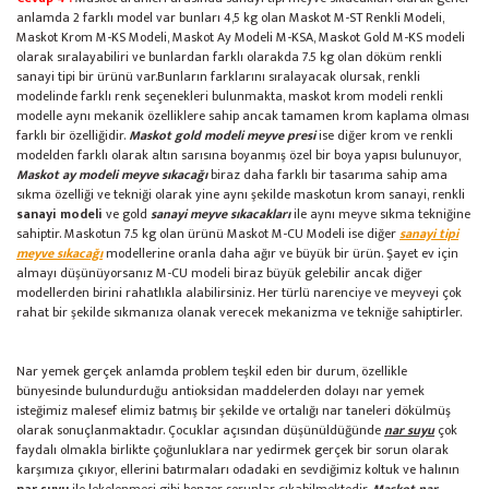
anlamda 2 farklı model var bunları 4,5 kg olan Maskot M-ST Renkli Modeli,
Maskot Krom M-KS Modeli, Maskot Ay Modeli M-KSA, Maskot Gold M-KS modeli
olarak sıralayabiliri ve bunlardan farklı olarakda 7.5 kg olan döküm renkli
sanayi tipi bir ürünü var.Bunların farklarını sıralayacak olursak, renkli
modelinde farklı renk seçenekleri bulunmakta, maskot krom modeli renkli
modelle aynı mekanik özelliklere sahip ancak tamamen krom kaplama olması
farklı bir özelliğidir.
Maskot gold modeli meyve presi
ise diğer krom ve renkli
modelden farklı olarak altın sarısına boyanmış özel bir boya yapısı bulunuyor,
Maskot ay modeli meyve sıkacağı
biraz daha farklı bir tasarıma sahip ama
sıkma özelliği ve tekniği olarak yine aynı şekilde maskotun krom sanayi, renkli
sanayi modeli
ve gold
sanayi meyve sıkacakları
ile aynı meyve sıkma tekniğine
sahiptir. Maskotun 7.5 kg olan ürünü Maskot M-CU Modeli ise diğer
sanayi tipi
meyve sıkacağı
modellerine oranla daha ağır ve büyük bir ürün. Şayet ev için
almayı düşünüyorsanız M-CU modeli biraz büyük gelebilir ancak diğer
modellerden birini rahatlıkla alabilirsiniz. Her türlü narenciye ve meyveyi çok
rahat bir şekilde sıkmanıza olanak verecek mekanizma ve tekniğe sahiptirler.
Nar yemek gerçek anlamda problem teşkil eden bir durum, özellikle
bünyesinde bulundurduğu antioksidan maddelerden dolayı nar yemek
isteğimiz malesef elimiz batmış bir şekilde ve ortalığı nar taneleri dökülmüş
olarak sonuçlanmaktadır. Çocuklar açısından düşünüldüğünde
nar suyu
çok
faydalı olmakla birlikte çoğunluklara nar yedirmek gerçek bir sorun olarak
karşımıza çıkıyor, ellerini batırmaları odadaki en sevdiğimiz koltuk ve halının