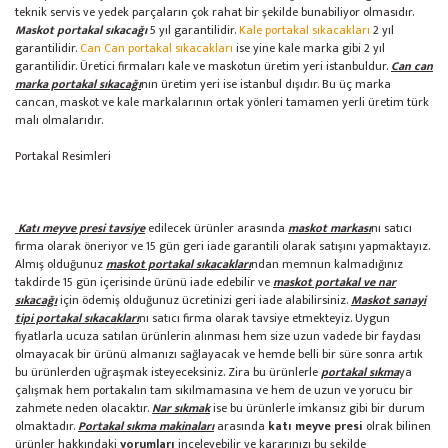
teknik servis ve yedek parçaların çok rahat bir şekilde bunabiliyor olmasıdır.
Maskot portakal sıkacağı
5 yıl garantilidir.
Kale portakal sıkacakları
2 yıl
garantilidir.
Can Can portakal sıkacakları
ise yine kale marka gibi 2 yıl
garantilidir. Üretici firmaları kale ve maskotun üretim yeri istanbuldur.
Can can
marka portakal sıkacağı
nın üretim yeri ise istanbul dışıdır. Bu üç marka
cancan, maskot ve kale markalarının ortak yönleri tamamen yerli üretim türk
malı olmalarıdır.
Portakal Resimleri
Katı meyve presi tavsiye
edilecek ürünler arasında
maskot markası
nı satıcı
firma olarak öneriyor ve 15 gün geri iade garantili olarak satışını yapmaktayız.
Almış olduğunuz
maskot portakal sıkacakları
ndan memnun kalmadığınız
takdirde 15 gün içerisinde ürünü iade edebilir ve
maskot portakal ve nar
sıkacağı
için ödemiş olduğunuz ücretinizi geri iade alabilirsiniz.
Maskot sanayi
tipi portakal sıkacakları
nı satıcı firma olarak tavsiye etmekteyiz. Uygun
fiyatlarla ucuza satılan ürünlerin alınması hem size uzun vadede bir faydası
olmayacak bir ürünü almanızı sağlayacak ve hemde belli bir süre sonra artık
bu ürünlerden uğraşmak isteyeceksiniz. Zira bu ürünlerle
portakal sıkma
ya
çalışmak hem portakalın tam sıkılmamasına ve hem de uzun ve yorucu bir
zahmete neden olacaktır.
Nar sıkmak
ise bu ürünlerle imkansız gibi bir durum
olmaktadır.
Portakal sıkma makinaları
arasında
katı meyve presi
olrak bilinen
ürünler hakkındaki
yorumları
inceleyebilir ve kararınızı bu şekilde