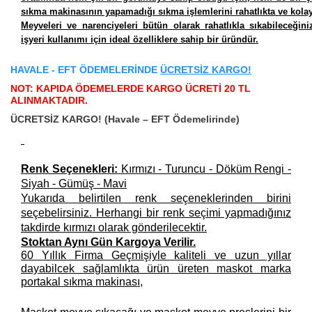
sıkma makinasının yapamadığı sıkma işlemlerini rahatlıkta ve kolayl
Meyveleri ve narenciyeleri bütün olarak rahatlıkla sıkabileceğin
işyeri kullanımı için ideal özelliklere sahip bir üründür.
HAVALE - EFT ÖDEMELERİNDE
ÜCRETSİZ KARGO!
NOT: KAPIDA ÖDEMELERDE KARGO ÜCRETİ 20 TL
ALINMAKTADIR.
ÜCRETSİZ KARGO!
(Havale – EFT Ödemelirinde)
Renk Seçenekleri:
Kırmızı - Turuncu - Döküm Rengi -
Siyah - Gümüş - Mavi
Yukarıda belirtilen renk seçeneklerinden birini
seçebelirsiniz. Herhangi bir renk seçimi yapmadığınız
takdirde kırmızı olarak gönderilecektir.
Stoktan Aynı Gün Kargoya Verilir.
60 Yıllık Firma Geçmişiyle kaliteli ve uzun yıllar
dayabilcek sağlamlıkta ürün üreten maskot marka
portakal sıkma makinası,