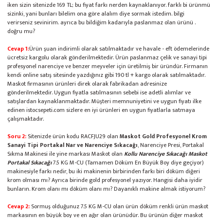
iken sizin sitenizde 169 TL; bu fiyat farkı nerden kaynaklanıyor. farklı bi ürünmü
sizinki, yani bunları bilelim ona göre alalım diye sormak istedim. bilgi
verirseniz sevinirim. ayrıca bu bildiğim kadarıyla paslanmaz olan ürünü .
doğru mu?
Cevap 1:
Ürün şuan indirimli olarak satılmaktadır ve havale - eft ödemelerinde
ücretsiz kargolu olarak gönderilmektedir. Ürün paslanmaz çelik ve sanayi tipi
profesyonel narenciye ve benzer meyveler için üretilmiş bir üründür. Firmanın
kendi online satış sitesinde yazdığınız gibi 190 tl + kargo olarak satılmaktadır.
Maskot firmasının ürünleri direk olarak fabrikadan adresinize
gönderilmektedir. Uygun fiyatla satılmasının sebebi ise adetli alımlar ve
satışlardan kaynaklanmaktadır. Müşteri memnuniyetini ve uygun fiyatı ilke
edinen istocsepeti.com sizlere en iyi ürünleri en uygun fiyatlarla satmaya
çalışmaktadır.
Soru 2:
Sitenizde ürün kodu RACFJU29 olan
Maskot Gold Profesyonel Krom
Sanayi Tipi Portakal Nar ve Narenciye Sıkacağı
, Narenciye Presi, Portakal
Sıkma Makinesi ile yine markası Maskot olan
Kollu Narenciye Sıkacağı Maskot
Portakal Sıkacağı
7.5 KG M-CU (Tamamen Döküm En Büyük Boy diye geçiyor)
makinesiyle farkı nedir, bu iki makinenin birbirinden farkı biri döküm diğeri
krom olması mı? Ayrıca birinde gold profesyonel yazıyor. Hangisi daha iyidir
bunların. Krom olanı mı döküm olanı mı? Dayanıklı makine almak istiyorum?
Cevap 2:
Sormuş olduğunuz 7.5 KG M-CU olan ürün döküm renkli ürün maskot
markasının en büyük boy ve en ağır olan ürünüdür. Bu ürünün diğer maskot