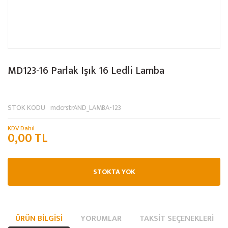
MD123-16 Parlak Işık 16 Ledli Lamba
STOK KODU
mdcrstrAND_LAMBA-123
KDV Dahil
0,00 TL
STOKTA YOK
ÜRÜN BILGISI
YORUMLAR
TAKSIT SEÇENEKLERI